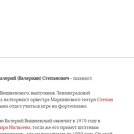
алерий (Валериян) Степанович
– пианист.
 Вишневского, выпускник Ленинградской
, валторнист оркестра Мариинского театра
Степан
ына отдал учиться игре на фортепиано.
ю Валерий Вишневский окончит в 1970 году в
ира Нильсена
, тогда же его примут штатным