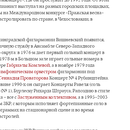
енконцерт», где он прослужит до 1992 года. От этой
пианист выступал на разных городских площадках,
ды на Международном конкурсе «Пражская весна»
гастролировать по стране, в Чехословакии, в
нинградской филармонии Вишневский появится,
рочную службу в Ансамбле Северо-Западного
округа: в 1976-м дает первый сольный концерт в
 1978-м в Большом зале играет сольные номера в
ере
Габриэлы Комлевой
, а в ноябре 1979 года
имфоническим оркестром
филармонии под
Геннадия Проваторова
Концерт № 4 Рубинштейна.
вине 1990-х он сыграет Концерты Равеля (соль
 (№ 1), Бурлеску Рихарда Штрауса, Рапсодию в стиле
 – все с
Заслуженным коллективом
, а в 1995–2003
м ЗКР, с которым исполняет фортепианные соло в
ограммах на стационарной сцене и во время
астролей.