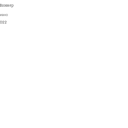
 Виннер
иано
2022
C