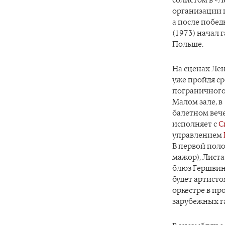
солистом в «Л
организации 
а после побе
(1973) начал 
Польше.
На сценах Ле
уже пройдя с
пограничного 
Малом зале, в
балетном веч
исполняет с
С
управлением
В первой поло
мажор), Листа
блюз Гершвина
будет артисто
оркестре в пр
зарубежных г