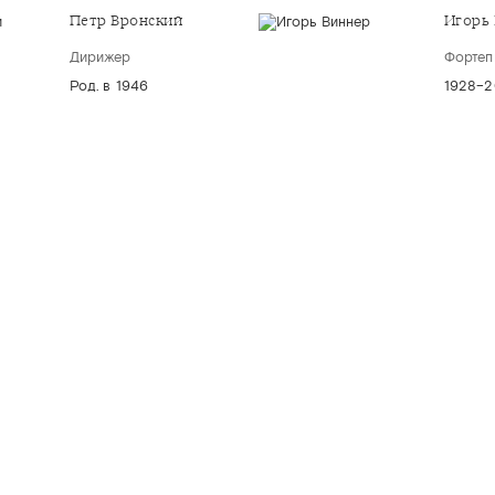
Петр Вронский
Игорь
Дирижер
Фортеп
Род. в 1946
1928–
ARMONIA.SPB.RU