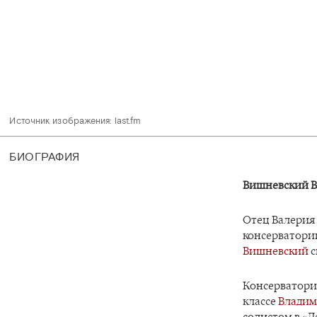
Источник изображения: last.fm 
БИОГРАФИЯ
Вишневский В
Отец Валерия
консерватории
Вишневский
с
Консерватори
классе
Владим