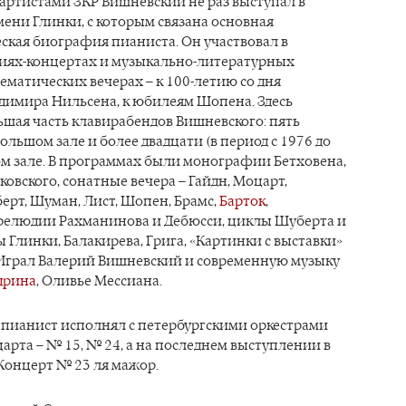
 артистами ЗКР Вишневский не раз выступал в
ени Глинки, с которым связана основная
кая биография пианиста. Он участвовал в
иях-концертах и музыкально-литературных
ематических вечерах – к 100-летию со дня
димира Нильсена, к юбилеям Шопена. Здесь
шая часть клавирабендов Вишневского: пять
Большом зале и более двадцати (в период с 1976 до
ом зале. В программах были монографии Бетховена,
овского, сонатные вечера – Гайдн, Моцарт,
ерт, Шуман, Лист, Шопен, Брамс,
Барток
,
прелюдии Рахманинова и Дебюсси, циклы Шуберта и
 Глинки, Балакирева, Грига, «Картинки с выставки»
 Играл Валерий Вишневский и современную музыку
дрина
, Оливье Мессиана.
 пианист исполнял с петербургскими оркестрами
рта – № 15, № 24, а на последнем выступлении в
Концерт № 23 ля мажор.