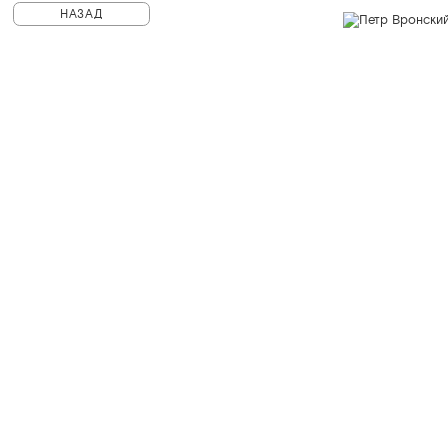
НАЗАД
© Санкт-Петербургская филармония им. Д.Д.Шостаковича
PHILH