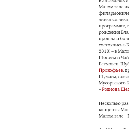
В ансамблях с
Малом зале им
филармоничес
дневных лекц
программах, т
рождения Вла
прошла и боль
состоялись в 
2018) – в Мал
Шопена и Чайк
Бетховен, Шуб
Прокофьев
, 
Шумана, пьесы
Мусоргского.
–
Родиона Ще
Несколько раз
концерты Моца
Малом зале – 