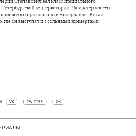
алерий Степанович вел класс специального
Петербургской консерватории. На мастер-классы
ишневского приглашали в Нидерланды, Китай,
 где он выступал и с сольными концертами.
Я
VK
TWITTER
OK
ТЕРИАЛЫ