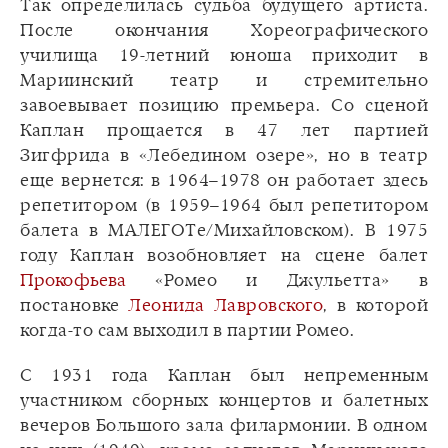
Так определилась судьба будущего артиста.
После окончания Хореографического
училища 19-летний юноша приходит в
Мариинский театр и стремительно
завоевывает позицию премьера. Со сценой
Каплан прощается в 47 лет партией
Зигфрида в «Лебедином озере», но в театр
еще вернется: в 1964–1978 он работает здесь
репетитором (в 1959–1964 был репетитором
балета в МАЛЕГОТе/Михайловском). В 1975
году Каплан возобновляет на сцене балет
Прокофьева
«Ромео и Джульетта» в
постановке
Леонида Лавровского
, в которой
когда-то сам выходил в партии Ромео.
С 1931 года Каплан был непременным
участником сборных концертов и балетных
вечеров Большого зала филармонии. В одном