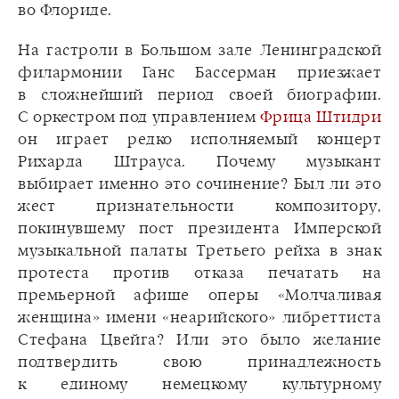
во Флориде.
На гастроли в Большом зале Ленинградской
филармонии Ганс Бассерман приезжает
в сложнейший период своей биографии.
С оркестром под управлением
Фрица Штидри
он играет редко исполняемый концерт
Рихарда Штрауса. Почему музыкант
выбирает именно это сочинение? Был ли это
жест признательности композитору,
покинувшему пост президента Имперской
музыкальной палаты Третьего рейха в знак
протеста против отказа печатать на
премьерной афише оперы «Молчаливая
женщина» имени «неарийского» либреттиста
Стефана Цвейга? Или это было желание
подтвердить свою принадлежность
к единому немецкому культурному