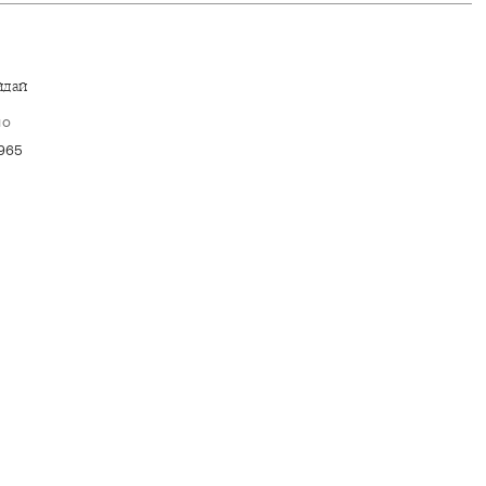
йдай
но
965