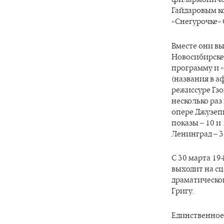
Гайдаровым к
«Снегурочке» 
Вместе они в
Новосибирске
программу и «
(названия в а
режиссуре Гзо
несколько раз
опере Джузеп
показы – 10 и
Ленинград – 3,
С 30 марта 194
выходит на сц
драматическо
Григу.
Единственное