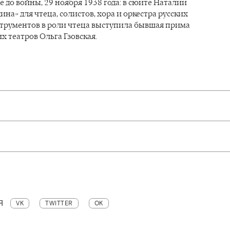
е до войны, 29 ноября 1938 года: в сюите Наталии
ина» для чтеца, солистов, хора и оркестра русских
трументов в роли чтеца выступила бывшая прима
 театров Ольга Гзовская.
Я
VK
TWITTER
OK