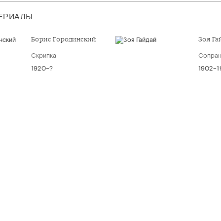
ТЕРИАЛЫ
Борис Городинский
Зоя Га
Скрипка
Сопра
1920–?
1902–1