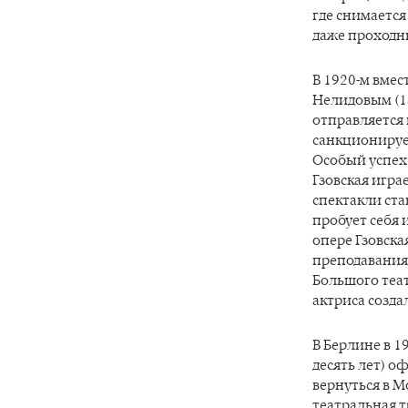
где снимается
даже проходн
В 1920-м вмес
Нелидовым (1
отправляется 
санкционируе
Особый успех 
Гзовская игра
спектакли ста
пробует себя 
опере Гзовска
преподавания
Большого теат
актриса создал
В Берлине в 1
десять лет) оф
вернуться в М
театральная т