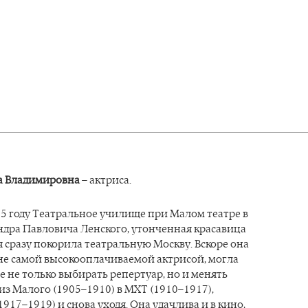
га Владимировна
– актриса.
5 году Театральное училище при Малом театре в
ндра Павловича Ленского, утонченная красавица
я сразу покорила театральную Москву. Вскоре она
 не самой высокооплачиваемой актрисой, могла
е не только выбирать репертуар, но и менять
 из Малого (1905–1910) в МХТ (1910–1917),
1917–1919) и снова уходя. Она удачлива и в кино,