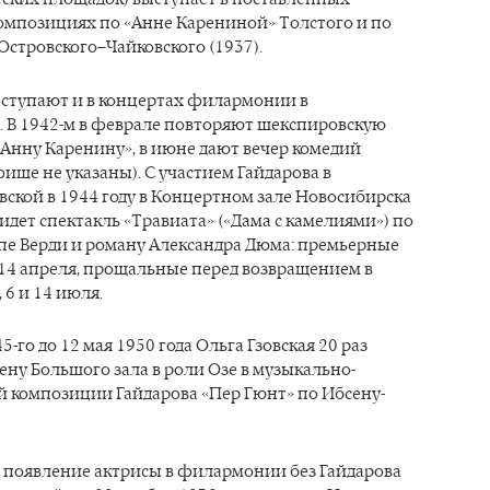
омпозициях по «Анне Карениной» Толстого и по
Островского–Чайковского (1937).
ыступают и в концертах филармонии в
. В 1942-м в феврале повторяют шекспировскую
Анну Каренину», в июне дают вечер комедий
фише не указаны). С участием Гайдарова в
вской в 1944 году в Концертном зале Новосибирска
 идет спектакль «Травиата» («Дама с камелиями») по
пе Верди и роману Александра Дюма: премьерные
 14 апреля, прощальные перед возвращением в
 6 и 14 июля.
5-го до 12 мая 1950 года Ольга Гзовская 20 раз
ену Большого зала в роли Озе в музыкально-
й композиции Гайдарова «Пер Гюнт» по Ибсену-
 появление актрисы в филармонии без Гайдарова