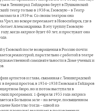
тья в Ленинград. Гайдарова берут в Пушкинский
кий) театр только в 1938-м, Гзовскую – в Театр
мсомола в 1939-м. Со своим театром она
на Урал, но вскоре переезжает в Новосибирск, где в
ботает Александринка. В эту труппу Гзовскую
году, когда актрисе будет 60 лет, и прослужит она
года.
 у Гзовской после возвращения в Россию почти
мается режиссурой, параллельно с работой в театре
 художественной самодеятельности в Доме ученых и
ов.
фии артистов и глава, связанная с Ленинградской
в период простоя, в 1934–1938 Гзовская и Гайдаров
нцертном бюро, но и потом выступали в
ких программах. 1 февраля 1935 года актриса
яется в Большом зале – на вечере, посвященном
сцене Капеллы (тогда – одной из
ких площадок) выступает в поставленных