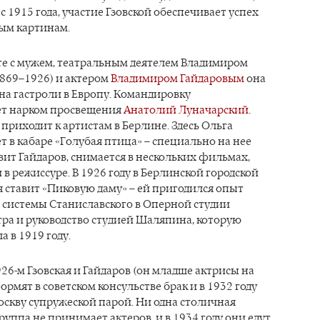
 с 1915 года, участие Гзовской обеспечивает успех
ым картинам.
те с мужем, театральным деятелем Владимиром
869–1926) и актером
Владимиром Гайдаровым
она
на гастроли в Европу. Командировку
т нарком просвещения
Анатолий Луначарский
.
приходит к артистам в Берлине. Здесь Ольга
ет в кабаре «Голубая птица» – специально на нее
вит Гайдаров, снимается в нескольких фильмах,
и в режиссуре. В 1926 году в Берлинской городской
я ставит «Пиковую даму» – ей пригодился опыт
 системы Станиславского в Оперной студии
ра и руководство студией Шаляпина, которую
а в 1919 году.
926-м Гзовская и Гайдаров (он младше актрисы на
ормят в советском консульстве брак и в 1932 году
оскву супружеской парой. Ни одна столичная
руппа не принимает актеров, и в 1934 году они едут