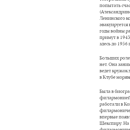
попытать счас
(Александринс
Ленинского ко
эвакуируется 
годы войны ра
примут в 1943 
здесь до 1956 
Больших ролей
нет. Она зани
ведет кружок
в Клубе моряк
Была в биогра
филармонией: 
работали в Ко
филармоничес
впервые появл
Шекспиру. На 
филармоничес