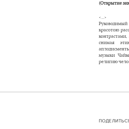
(Открытие зи
<…>
Руководимый
красотою рас
контрастами,
снимая эти
аплодисмент
музыки Чайко
религию чело
ПОДЕЛИТЬС