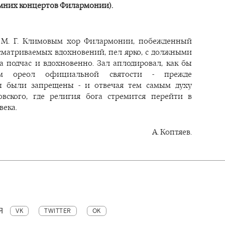
мних концертов Филармонии).
 М. Г. Климовым хор Филармонии, побежденный
сматриваемых вдохновений, пел ярко, с должными
 а подчас и вдохновенно. Зал аплодировал, как бы
м ореол официальной святости - прежде
ы были запрещены - и отвечая тем самым духу
вского, где религия бога стремится перейти в
века.
А. Коптяев.
Я
VK
TWITTER
OK