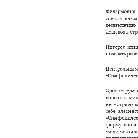
Филармония
специальны
десятилетию
Дешевова,
отр
Интерес конц
показать рев
Центральным
«Симфоничес
Один из руко
вносит в муз
несмотря на 
себе элемен
«Симфоничес
форму воплощ
«монументал