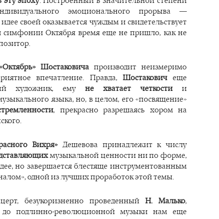
 эту эпоху
. Построенный в значительной степени
дивидуального эмоционального прорыва —
 идее своей оказывается чуждым и свидетельствует
ля симфонии Октября время еще не пришло, как не
позитор.
«Октябрь» Шостаковича
производит неизмеримо
приятное впечатление. Правда,
Шостакович
еще
ный художник, ему
не хватает четкости
и
узыкального языка, но, в целом, его «посвящение»
стремленности
, прекрасно разрешаясь хором на
ского.
расного Вихря»
Дешевова принадлежит к числу
едставляющих
музыкальной ценности ни по форме,
идее, но завершается блестяще инструментованным
алом», одной из лучших проработок этой темы.
церт, безукоризненно проведенный
Н. Малько
,
о до подлинно-революционной музыки нам еще