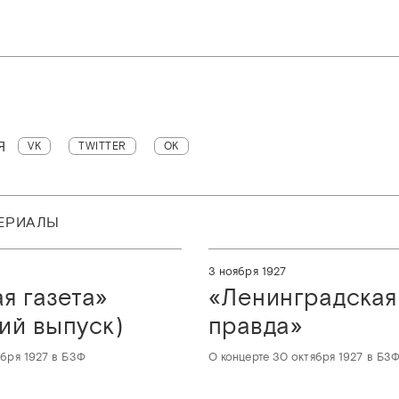
Я
VK
TWITTER
OK
ТЕРИАЛЫ
3 ноября 1927
я газета»
«‎Ленинградская
ий выпуск)
правда»‎
ября 1927 в БЗФ
О концерте 30 октября 1927 в БЗ