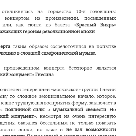
откликнулась на торжество 10-й годовщины
м концертом из произведений, посвященных
, или, как сюита из балета
«Красный Вихрь»
ажающих героизм революционной эпохи
.
ерта
таким образом сосредоточился на попытке
олюцию в сложной симфонической музыке
.
 произведенном концерта бесспорно является
кий монумент» Гнесина
.
водителей теперешней «московской» группы Гнесин
ыку то сложное эмоциональное начало, которое,
внешне трудную для восприятия форму, заключает в
ты
подлинной силы
и
музыкальной свежести
. Но
кий монумент»
, несмотря на очень интересную
ения, оказался бессильным не только показать
ьность» эпохи, но даже и
не дал возможности