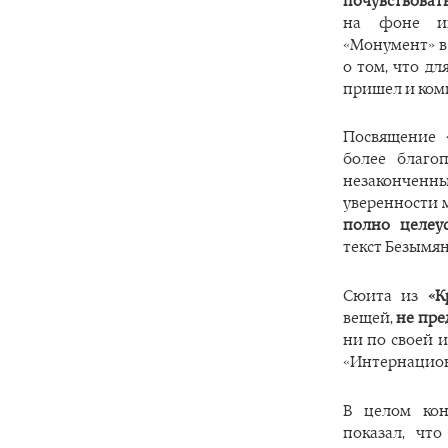
почувствовать
на фоне ин
«Монумент» в
о том, что д
пришел и ком
Посвящение
более благо
незакончен
уверенности м
полно целеу
текст Безымян
Сюита из
«К
вещей,
не пр
ни по своей 
«Интернацион
В целом кон
показал, чт