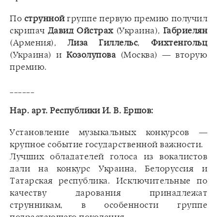
По
струнной
группе первую премию получил
скрипач
Давид Ойстрах
(Украина),
Габриелян
(Армения),
Лиза Гиллельс
,
Фихтенгольц
(Украина) и
Козолупова
(Москва) — вторую
премию.
______
Нар. арт. Республики И. В. Ершов:
Установление музыкальных конкурсов —
крупное событие государственной важности.
Лучших обладателей голоса из вокалистов
дали на конкурс Украина, Белоруссия и
Татарская республика. Исключительные по
качеству дарования принадлежат
струнникам, в особенности группе
подрастающего поколения.