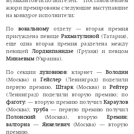
музыкантов-исполнителей. Постановлением
жюри премированы следующие выступавшие
на конкурсе исполнители:
По
вокальному
отделу — вторая премия
присуждена певице
Рахматулиной
(Татария),
еще одна вторая премия разделена между
певицей
Лордкипанидзе
(Грузия) и певцом
Минаевым
(Украина).
По секции
духовиков
: кларнет —
Володин
(Москва) и
Гейслер
(Ленинград) поделили
первую премию.
Штарк
(Москва) и
Рейтер
(Ленинград) поделили вторую премию; по
фаготу
: — вторую премию получил
Караулов
(Москва);
труба
— первую премию получил
Полонский
(Москва), вторую
Еремин
;
валторна
—
Янкелевич
(Москва) — вторую
премию.