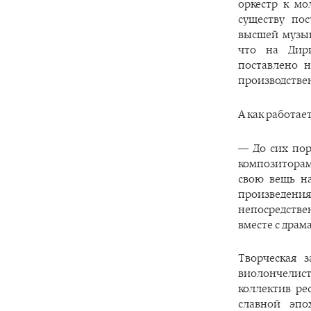
оркестр к м
существу по
высшей музык
что на Дири
поставлено н
производстве
А как работа
— До сих пор
композиторам
свою вещь на
произведения
непосредстве
вместе с драм
Творческая з
виолончелис
коллектив ре
славной эпо