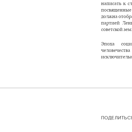
написать к с
посвященные 
должна отобр
партией Лен
советской земл
Эпоха соци
человечеств
исключительн
ПОДЕЛИТЬС