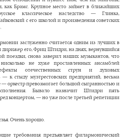
, как Брамс. Крупное место займет в ближайших
усское классическое наследство — Глинка,
Чайковский с его школой и произведения советских
.
рмонии заслуженно считается одним из лучших в
й дирижер его, Фриц Штидри, на днях, вернувшийся
ой поездки, снова заверил наших музыкантов, что
нисколько не хуже прославленных ансамблей
Дефекты отечественных струн и духовых
 — к стыду музтрестовских предприятий, весьма
 — оркестр превозмогает большой сыгранностью и
исполнения. Бывало назначит Штидри пять
ред концертом, — но уже после третьей репетиции
узья. Очень хорошо.
ающие требования предъявляет филармонический