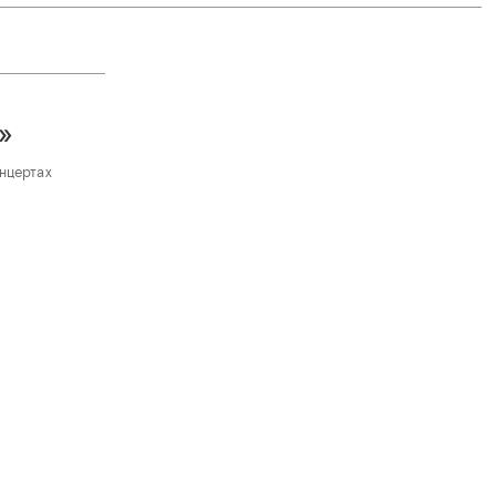
»
нцертах
C