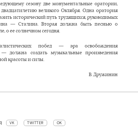
ледующему сезону две монументальные оратории,
двадцатилетию великого Октября. Одна оратория
азить исторический путь трудящихся, руководимых
ина — Сталина. Вторая должна быть песнью о
е, о ее солнечном сегодня.
алистических побед — эра освобождения
а — должна создать музыкальные произведения
ой красоты и силы.
В. Дружинин
Я
VK
TWITTER
OK