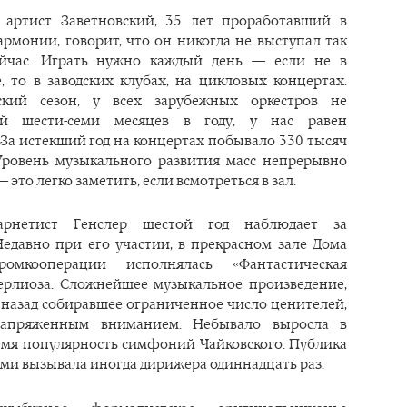
 артист Заветновский, 35 лет проработавший в
армонии, говорит, что он никогда не выступал так
сейчас. Играть нужно каждый день — если не в
, то в заводских клубах, на цикловых концертах.
ский сезон, у всех зарубежных оркестров не
й шести-семи месяцев в году, у нас равен
 За истекший год на концертах побывало 330 тысяч
Уровень музыкального развития масс непрерывно
 это легко заметить, если всмотреться в зал.
арнетист Генслер шестой год наблюдает за
Недавно при его участии, в прекрасном зале Дома
омкооперации исполнялась «Фантастическая
рлиоза. Сложнейшее музыкальное произведение,
т назад собиравшее ограниченное число ценителей,
апряженным вниманием. Небывало выросла в
емя популярность симфоний Чайковского. Публика
ми вызывала иногда дирижера одиннадцать раз.