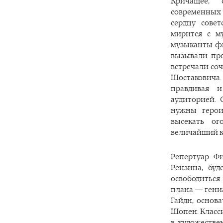
Кричащее, 
современных
сердцу совет
мирится с м
музыканты фи
вызывали про
встречали со
Шостаковича
правдивая 
аудиторией. 
нужны герои
высекать о
величайший к
Репертуар Фи
Рензина, буд
освободитьс
плана — гени
Гайдн, основ
Шопен. Класс
в художестве