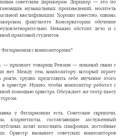
олодым советским дирижерам. Дирижер — это по
становщик музыкальных произведений, носитель
альной квалификации. Хорошо известно, однако,
жерском факультете Консерватории обучение
еудовлетворительно. Неважно обстоит дело и с
нной практикой студентов.
ет Филармония с композиторами?
, — признает товарищ Рензин — никакой связи с
и нет. Между тем, композитору, который играет
 рояле, трудно представить себе звучание этого
 в оркестре. Нужно, чтобы композитор работал с
нной помощью оркестра. Обсуждает же театр пьесу
атургом.
аявка у Филармонии есть. Советские скрипачи,
ты, кларнетисты, составляющие заслуженный
спублики, хотят исполнять симфонии, достойные
хи. Оркестр вызывает советских композиторов