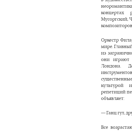
неоромантики
концертах р
Мусоргский, 
композиторов
Оркестр Фила
мире. Главны
из заграничн
они играют 
Лондона. 
инструментов
существенные
культурой 
репетиций пе
объявляет:
— Ганц гут, др
Все возраст