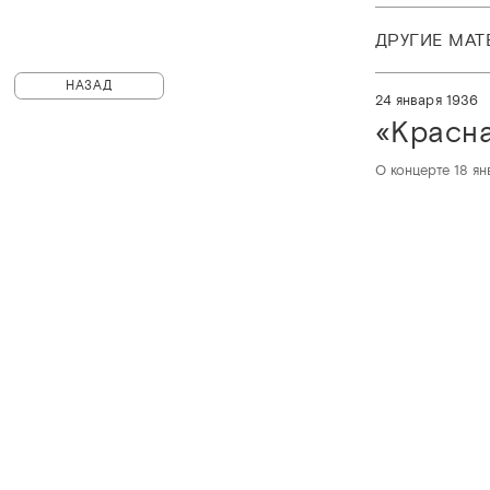
ДРУГИЕ МА
НАЗАД
24 января 1936
«Красна
О концерте 18 ян
© Санкт-Петербургская филармония им. Д.Д.Шостаковича
PHILH