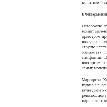
политике Фи
В Филармони
Осторожно о
входит мален
оркестром пр
воздухе невид
струны, клап
множества п
симфонии. Д
восторгом и 
самый молодо
Маргарита Хе
нужно не од
культурного 
революционер
паровозов и к