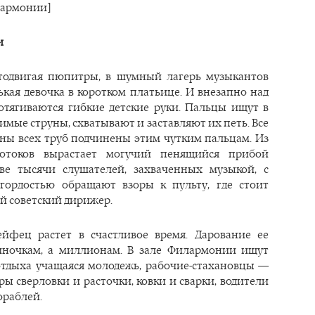
лармонии]
и
тодвигая пюпитры, в шумный лагерь музыкантов
ькая девочка в коротком платьице. И внезапно над
отягиваются гибкие детские руки. Пальцы ищут в
имые струны, схватывают и заставляют их петь. Все
аны всех труб подчинены этим чутким пальцам. Из
отоков вырастает могучий пенящийся прибой
ве тысячи слушателей, захваченных музыкой, с
гордостью обращают взоры к пульту, где стоит
й советский дирижер.
йфец растет в счастливое время. Дарование ее
иночкам, а миллионам. В зале Филармонии ищут
отдыха учащаяся молодежь, рабочие-стахановцы —
ы сверловки и расточки, ковки и сварки, водители
ораблей.