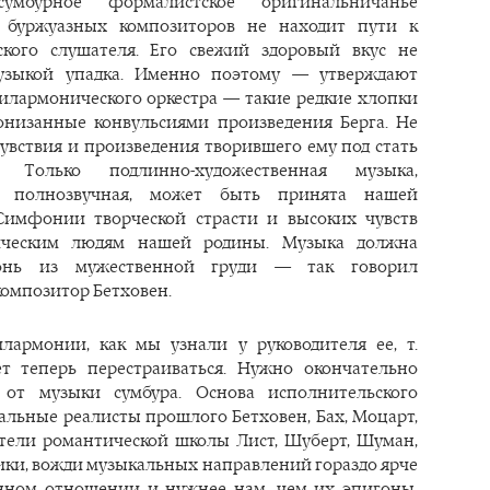
сумбурное формалистское оригинальничанье
 буржуазных композиторов не находит пути к
ского слушателя. Его свежий здоровый вкус не
узыкой упадка. Именно поэтому — утверждают
лармонического оркестра — такие редкие хлопки
низанные конвульсиями произведения Берга. Не
чувствия и произведения творившего ему под стать
. Только подлинно-художественная музыка,
и полнозвучная, может быть принята нашей
Симфонии творческой страсти и высоких чувств
ческим людям нашей родины. Музыка должна
гонь из мужественной груди — так говорил
омпозитор Бетховен.
лармонии, как мы узнали у руководителя ее, т.
ет теперь перестраиваться. Нужно окончательно
я от музыки сумбура. Основа исполнительского
альные реалисты прошлого Бетховен, Бах, Моцарт,
атели романтической школы Лист, Шуберт, Шуман,
ики, вожди музыкальных направлений гораздо ярче
нном отношении и нужнее нам, чем их эпигоны,