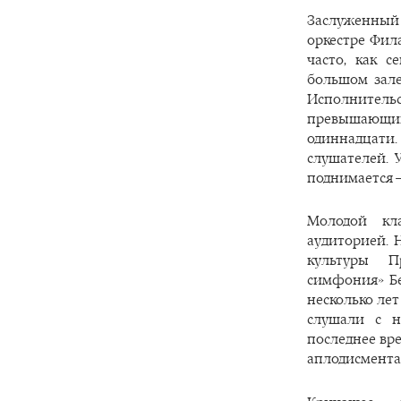
Заслуженный
оркестре Фил
часто, как 
большом зале
Исполнитель
превышающи
одиннадцати.
слушателей. 
поднимается —
Молодой кл
аудиторией. 
культуры Пр
симфония» Бе
несколько ле
слушали с н
последнее вр
аплодисмента