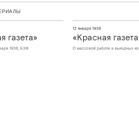
ТЕРИАЛЫ
12 января 1936
я газета»
«Красная газета
варя 1936, БЗФ
О массовой работе и выездных ко
ARMONIA.SPB.RU