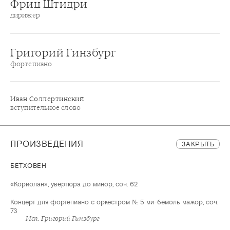
Фриц Штидри
дирижер
Григорий Гинзбург
фортепиано
Иван Соллертинский
вступительное слово
ПРОИЗВЕДЕНИЯ
ЗАКРЫТЬ
БЕТХОВЕН
«Кориолан», увертюра до минор, соч. 62
Концерт для фортепиано с оркестром № 5 ми-бемоль мажор, соч.
73
Исп. Григорий Гинзбург