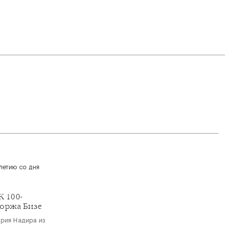
 100-
Жоржа Бизе
Ария Надира из