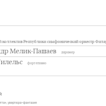
 коллектив Республики симфонический оркестр Фил
ндр Мелик-Пашаев
дирижер
Гилельс
фортепиано
Й
тта», увертюра-фантазия