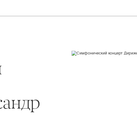
й
сандр