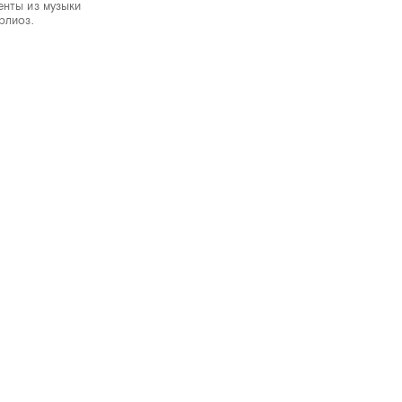
енты из музыки
рлиоз.