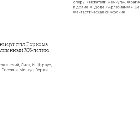
оперы «Искатели жемчуга». Фрагм
к драме А. Доде «Арлезианка». Бе
Фантастическая симфония
нцерт для Горкома
вященный XX-летию
ржинский, Лист, И. Штраус,
, Россини, Минкус, Верди