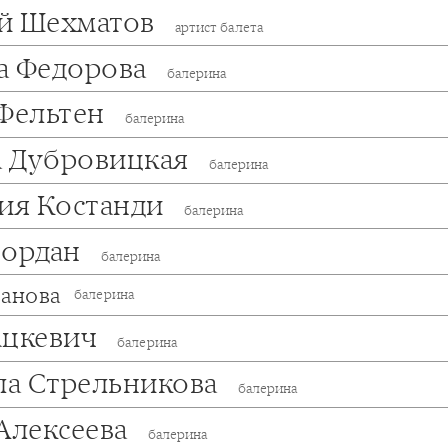
й Шехматов
артист балета
а Федорова
балерина
 Фельтен
балерина
 Дубровицкая
балерина
сия Костанди
балерина
Иордан
балерина
ванова
балерина
ацкевич
балерина
а Стрельникова
балерина
Алексеева
балерина