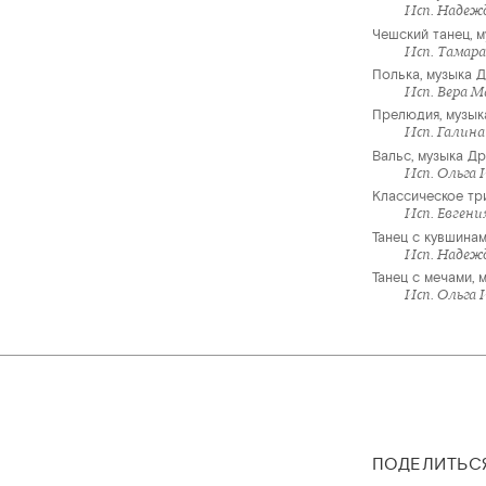
Исп. Надеж
Чешский танец, 
Исп. Тамар
Полька, музыка 
Исп. Вера 
Прелюдия, музык
Исп. Галина
Вальс, музыка Др
Исп. Ольга 
Классическое тр
Исп. Евгени
Танец с кувшинам
Исп. Надеж
Танец с мечами, 
Исп. Ольга
ПОДЕЛИТЬС