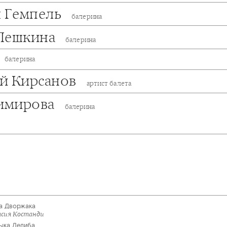
я Гемпель
балерина
Пешкина
балерина
балерина
й Кирсанов
артист балета
димирова
балерина
ка Дворжака
асия Костанди
зыка Делиба