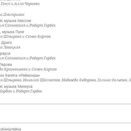
 Ганус и Алла Чернова
да Дмитриева
эт, музыка Массне
я Сахновская и Роберт Гербек
, музыка Пуни
на Шмырова и Семен Карпов
а Дриго
да Левецкая
трауса
я Сахновская и Роберт Гербек
 Лядова
да Красношеева и Семен Карпов
 из балета «Раймонда»
на Шмырова, Николай Шехматов, Надежда Федорова, Галина Фельтен, 
т, музыка Минкуса
Иордан и Роберт Гербек
Рубинштейна