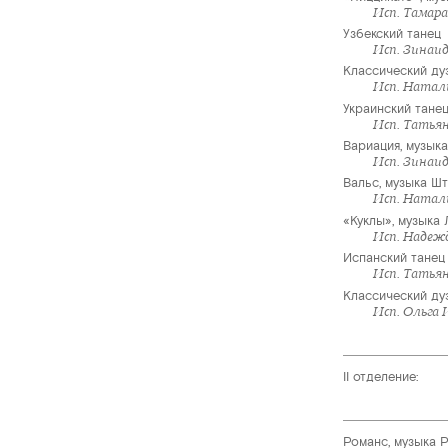
Исп. Тамара
Узбекский танец
Исп. Зинаи
Классический ду
Исп. Натали
Украинский танец
Исп. Татья
Вариация, музык
Исп. Зинаи
Вальс, музыка Ш
Исп. Натали
«Куклы», музыка
Исп. Надеж
Испанский танец
Исп. Татья
Классический дуэ
Исп. Ольга 
II отделение:
Романс, музыка 