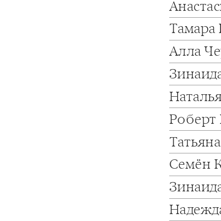
Анаста
Тамара 
Алла Ч
Зинаид
Наталь
Роберт
Татьян
Семён 
Зинаид
Надежд