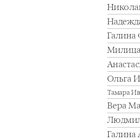
Никола
Надежд
Галина
Милица
Анаста
Ольга 
Тамара И
Вера М
Людмил
Галина 