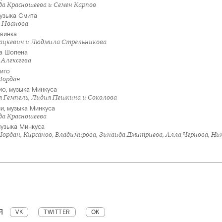
да Красношеева и Семен Карпов
музыка Смита
а Иванова
Двинка
Мацкевич и Людмила Стрельникова
а Шопена
 Алексеева
иго
Иордан
ио, музыка Минкуса
я Гемпель, Лидия Пешкина и Соколова
и, музыка Минкуса
да Красношеева
музыка Минкуса
 Иордан, Кирсанов, Владимирова, Зинаида Дмитриева, Алла Чернова, 
Я
VK
TWITTER
OK