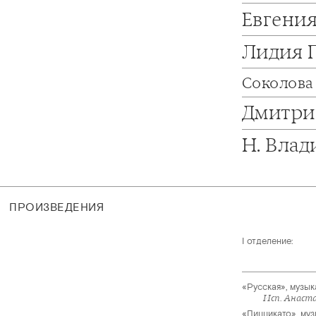
Евгени
Лидия 
Соколова
Дмитри
Н. Вла
ПРОИЗВЕДЕНИЯ
I отделение:
«Русская», музы
Исп. Анаст
«Пиццикато», му