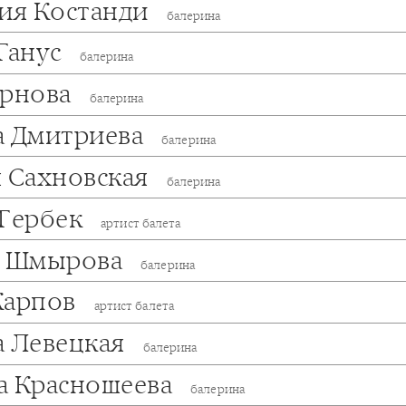
сия Костанди
балерина
Ганус
балерина
ернова
балерина
а Дмитриева
балерина
я Сахновская
балерина
 Гербек
артист балета
а Шмырова
балерина
Карпов
артист балета
а Левецкая
балерина
а Красношеева
балерина