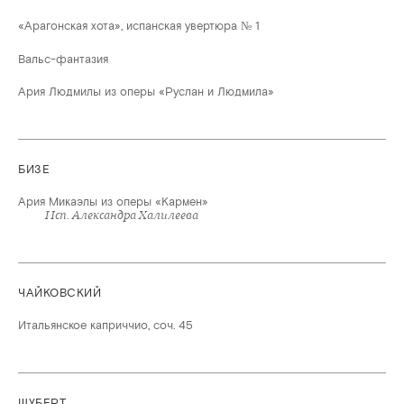
«Арагонская хота», испанская увертюра № 1
Вальс-фантазия
Ария Людмилы из оперы «Руслан и Людмила»
БИЗЕ
Ария Микаэлы из оперы «Кармен»
Исп. Александра Халилеева
ЧАЙКОВСКИЙ
Итальянское каприччио, соч. 45
ШУБЕРТ