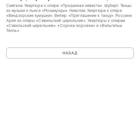
Сметана. Увертюра к опере «Проданная невеста». Шуберт. Танцы
из музыки к пьесе «Розамунды». Николаи. Увертюра к опере
«Виндзорские кумушки». Вебер. «Приглашение к танцу». Россини.
Ария из оперы «Севильский цирюльник». Увертюры к операм
«Севильский цирюльник», «Сорока-воровка» и «Вильгельм
Телль»
НАЗАД