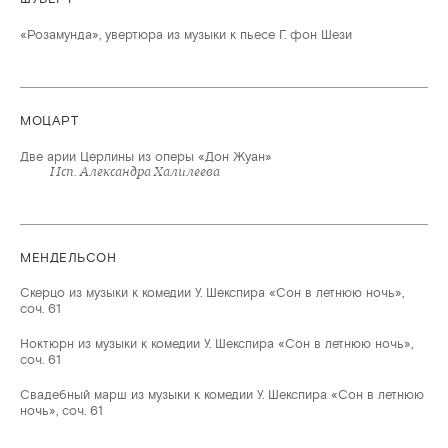
«Розамунда», увертюра из музыки к пьесе Г. фон Шези
МОЦАРТ
Две арии Церлины из оперы «Дон Жуан»
Исп. Александра Халилеева
МЕНДЕЛЬСОН
Скерцо из музыки к комедии У. Шекспира «Сон в летнюю ночь»,
соч. 61
Ноктюрн из музыки к комедии У. Шекспира «Сон в летнюю ночь»,
соч. 61
Свадебный марш из музыки к комедии У. Шекспира «Сон в летнюю
ночь», соч. 61