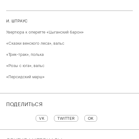
И. ШТРАУС
Увертюра к оперетте «Цыганский барон»
«Сказки венского леса», вальс
«Трик-трак», полька
«Розы с юга», вальс
«Персидский марш»
ПОДЕЛИТЬСЯ
VK
TWITTER
OK