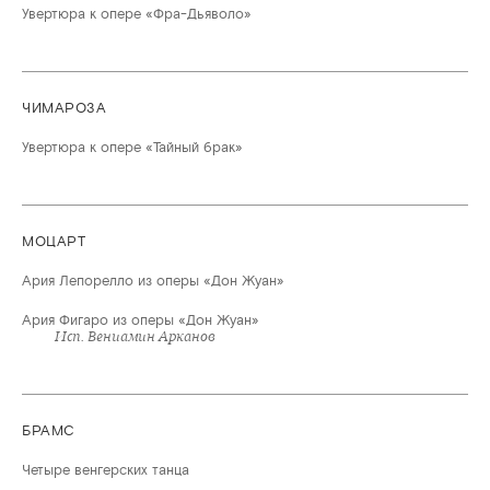
Увертюра к опере «Фра-Дьяволо»
ЧИМАРОЗА
Увертюра к опере «Тайный брак»
МОЦАРТ
Ария Лепорелло из оперы «Дон Жуан»
Ария Фигаро из оперы «Дон Жуан»
Исп. Вениамин Арканов
БРАМС
Четыре венгерских танца