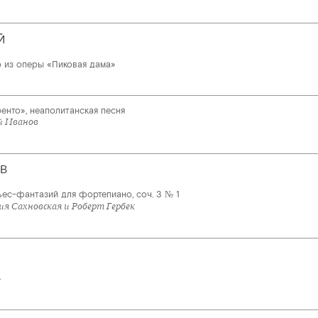
Й
о из оперы «Пиковая дама»
енто», неаполитанская песня
й Иванов
В
ьес-фантазий для фортепиано, соч. 3 № 1
я Сахновская и Роберт Гербек
»