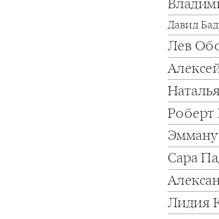
Владим
Давид Ба
Лев Об
Алексе
Наталь
Роберт
Эмману
Сара П
Алекса
Лидия 