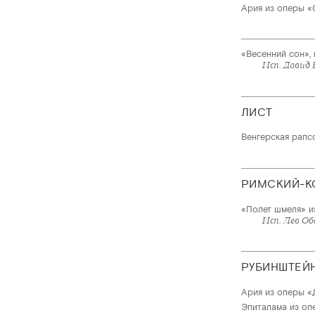
Ария из оперы «
«Весенний сон»,
Исп. Давид 
ЛИСТ
Венгерская рапс
РИМСКИЙ-К
«Полет шмеля» и
Исп. Лев О
РУБИНШТЕЙ
Ария из оперы «
Эпиталама из оп