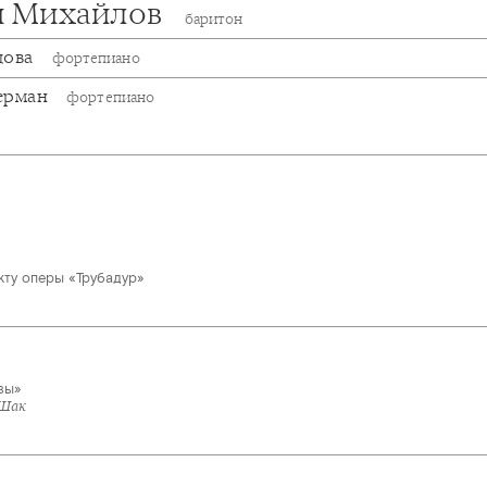
й Михайлов
баритон
дова
фортепиано
ерман
фортепиано
 акту оперы «Трубадур»
вы»
 Шак