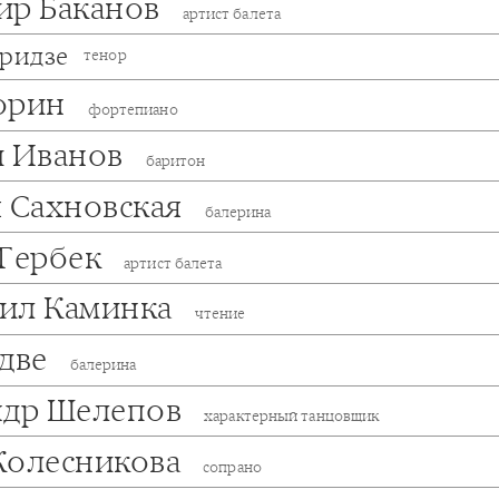
ир Баканов
артист балета
дридзе
тенор
орин
фортепиано
й Иванов
баритон
я Сахновская
балерина
 Гербек
артист балета
ил Каминка
чтение
адве
балерина
ндр Шелепов
характерный танцовщик
Колесникова
сопрано