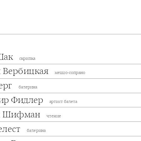
Шак
скрипка
я Вербицкая
меццо-сопрано
Берг
балерина
ир Фидлер
артист балета
л Шифман
чтение
елест
балерина