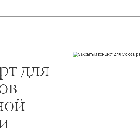
рт для
ов
ной
и