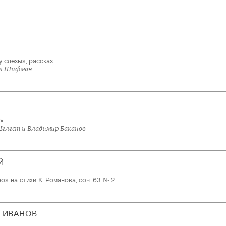
 слезы», рассказ
ил Шифман
»
Шелест и Владимир Баканов
Й
о» на стихи К. Романова, соч. 63 № 2
-ИВАНОВ