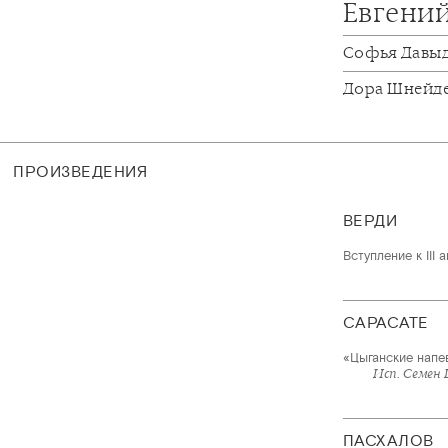
Евгени
Софья Давы
Дора Шнейд
ПРОИЗВЕДЕНИЯ
ВЕРДИ
Вступление к III
САРАСАТЕ
«Цыганские напе
Исп. Семен
ПАСХАЛОВ