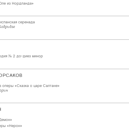
Оле из Нордланда»
 испанская серенада
Бадридзе
одия № 2 до-диез минор
ОРСАКОВ
з оперы «Сказка о царе Салтане»
борин
Н
Демон»
еры «Нерон»