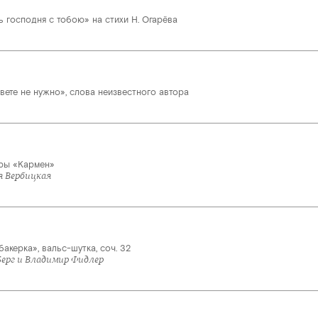
ь господня с тобою» на стихи Н. Огарёва
вете не нужно», слова неизвестного автора
ры «Кармен»
я Вербицкая
акерка», вальс-шутка, соч. 32
Берг и Владимир Фидлер