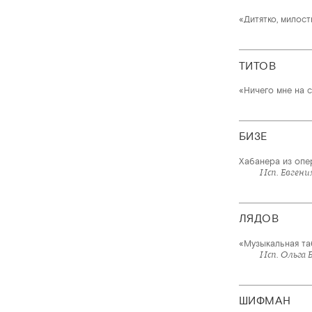
«Дитятко, милост
ТИТОВ
«Ничего мне на с
БИЗЕ
Хабанера из опе
Исп. Евгени
ЛЯДОВ
«Музыкальная таб
Исп. Ольга 
ШИФМАН