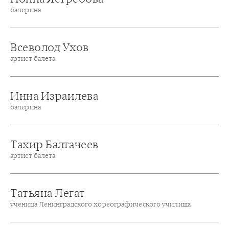
балерина
Всеволод Ухов
артист балета
Инна Израилева
балерина
Тахир Балтачеев
артист балета
Татьяна Легат
ученица Ленинградского хореографического училища