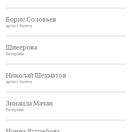
Борис Соловьев
артист балета
Шнеерова
балерина
Николай Шехматов
артист балета
Зинаида Мачан
балерина
Нонна Ястребова