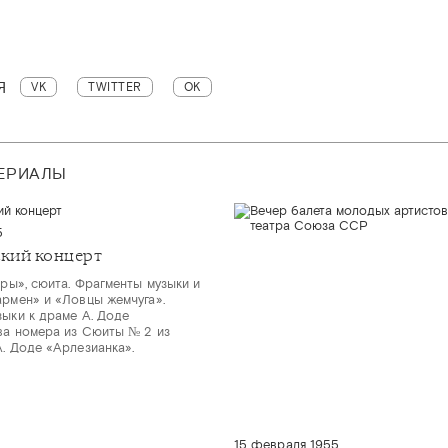
Я
VK
TWITTER
OK
ТЕРИАЛЫ
5
кий концерт
гры», сюита. Фрагменты музыки и
армен» и «Ловцы жемчуга».
зыки к драме А. Доде
ва номера из Сюиты № 2 из
А. Доде «Арлезианка».
15 февраля 1955