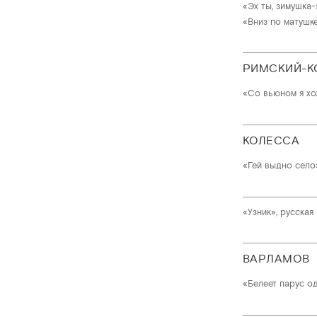
«Эх ты, зимушка-
«Вниз по матушке
РИМСКИЙ-К
«Со вьюном я хо
КОЛЕССА
«Гей выдно село
«Узник», русская
ВАРЛАМОВ
«Белеет парус о