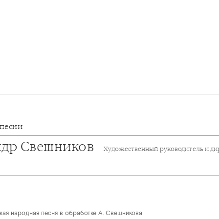
 песни
ндр Свешников
Художественный руководитель и д
ская народная песня в обработке А. Свешникова