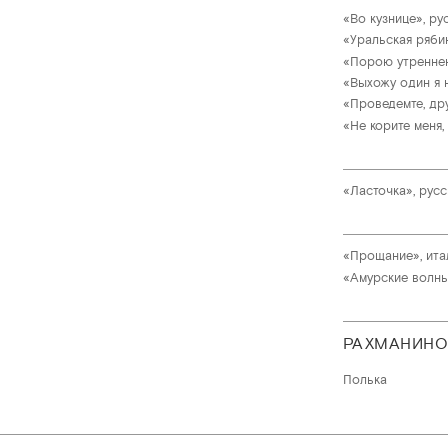
«Во кузнице», ру
«Уральская ряби
«Порою утреннею
«Выхожу один я 
«Проведемте, дру
«Не корите меня,
«Ласточка», русс
«Прощание», ита
«Амурские волны
РАХМАНИНО
Полька