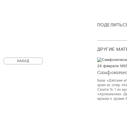
ПОДЕЛИТЬС
ДРУГИЕ МА
НАЗАД
28 февраля 195
Симфоничес
Бизе. «Детские и
арии из опер «К
Сюита № 1 из му
«Арлезианка». Д
музыки к драме 