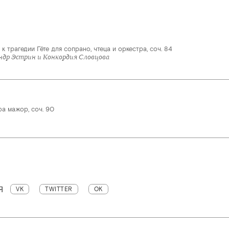
 к трагедии Гёте для сопрано, чтеца и оркестра, соч. 84
андр Эстрин и Конкордия Словцова
а мажор, соч. 90
Я
VK
TWITTER
OK