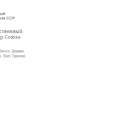
рственный
ор Союза
Лассо, Шуман,
, Григ, Гуриди,