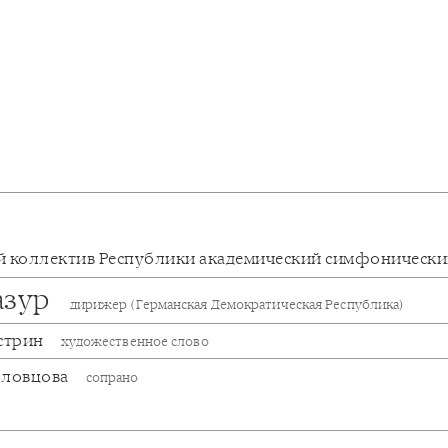
 коллектив Республики академический симфоническ
азур
дирижер (Германская Демократическая Республика)
стрин
художественное слово
Словцова
сопрано