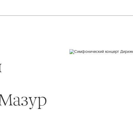
й
 Мазур