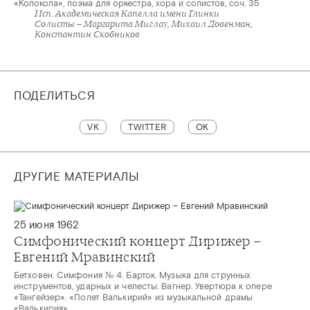
«Колокола», поэма для оркестра, хора и солистов, соч. 35
Исп. Академическая Капелла имени Глинки
Солисты – Маргарита Миглау, Михаил Довенман,
ПОДЕЛИТЬСЯ
VK
TWITTER
OK
ДРУГИЕ МАТЕРИАЛЫ
25 июня 1962
Симфонический концерт Дирижер –
Евгений Мравинский
Бетховен. Симфония № 4. Барток. Музыка для струнных
инструментов, ударных и челесты. Вагнер. Увертюра к опере
«Тангейзер». «Полет Валькирий» из музыкальной драмы
«Валькирия»