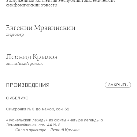
Заслуженный коллектив Республики академический
симфонический оркестр
Евгений Мравинский
дирижер
Леонид Крылов
английский рожок
ПРОИЗВЕДЕНИЯ
ЗАКРЫТЬ
СИБЕЛИУС
Симфония № 3 до мажор, соч. 52
«Туонельский лебедь» из сюиты «Четыре легенды о
Лемминкяйнене», соч. 44 № 3
Соло в оркестре – Леонид Крылов