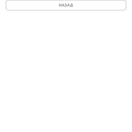
НАЗАД
C
PHILHARMONIA.SPB.RU