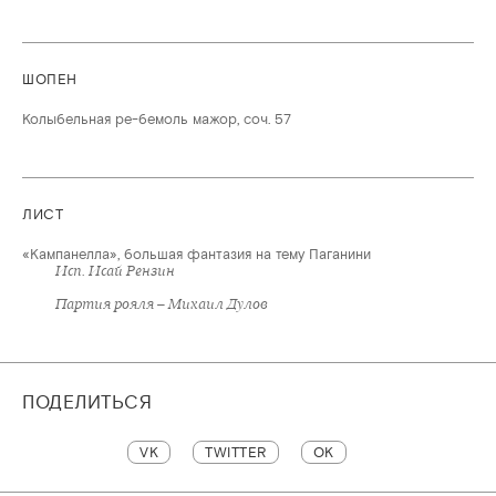
ШОПЕН
Колыбельная ре-бемоль мажор, соч. 57
ЛИСТ
«Кампанелла», большая фантазия на тему Паганини
Исп. Исай Рензин
Партия рояля – Михаил Дулов
ПОДЕЛИТЬСЯ
VK
TWITTER
OK