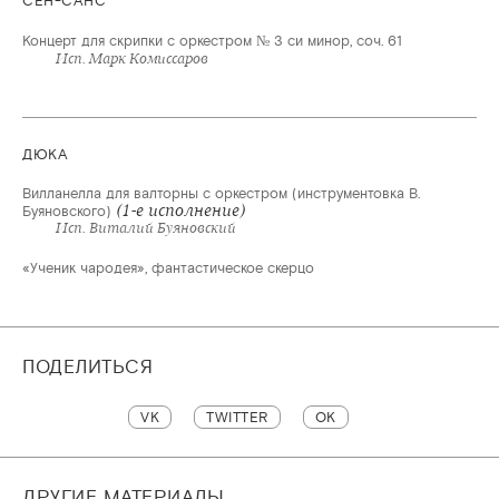
СЕН-САНС
Концерт для скрипки с оркестром № 3 си минор, соч. 61
Исп. Марк Комиссаров
ДЮКА
Вилланелла для валторны с оркестром (инструментовка В.
(1-е исполнение)
Буяновского)
Исп. Виталий Буяновский
«Ученик чародея», фантастическое скерцо
ПОДЕЛИТЬСЯ
VK
TWITTER
OK
ДРУГИЕ МАТЕРИАЛЫ