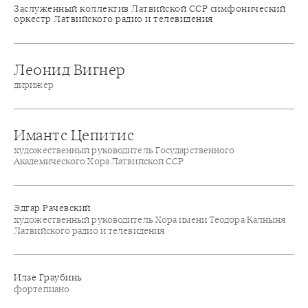
Заслуженный коллектив Латвийской ССР симфонический
оркестр Латвийского радио и телевидения
Леонид Вигнер
дирижер
Имантс Цепитис
художественный руководитель Государственного
Академического Хора Латвийской ССР
Эдгар Рачевский
художественный руководитель Хора имени Теодора Калныня
Латвийского радио и телевидения
Илзе Граубинь
фортепиано