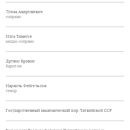
Луиза Андрушевич
сопрано
Илга Тикнусе
меццо-сопрано
Друвис Крикис
баритон
Израиль Фейгельсон
тенор
Государственный академический хор Латвийской ССР