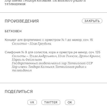
Хор имени Теодора Калныня Латвийского радио и
телевидения
ПРОИЗВЕДЕНИЯ
ЗАКРЫТЬ
БЕТХОВЕН
Концерт для фортепиано с оркестром № 1 до мажор, соч. 15
Солистка – Илзе Граубинь
Симфония № 9 для солистов, хора и оркестра ре минор, соч. 125
Солисты – Луиза Андрушевич, Илга Тикнусе, Друвис Крикис,
Израиль Фейгельсон
Государственный академический хор Латвийской ССР
Хор имени Теодора Калныня Латвийского радио и
ПОДЕЛИТЬСЯ
VK
TWITTER
OK