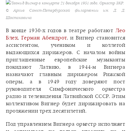
Леонид Вигнер в концерте 21 декабря 1951 года. Оркестр ЗКР.
© Архив Санкт-Петербургской филармонии им. Д. Д.
Шостаковича
В конце 1930-х годов в театре работают
Лео
Блех
,
Герман Абендрот
, и Вигнер становится
ассистентом, учеником и коллегой
выдающихся дирижеров. С началом войны
приглашенные европейские музыканты
покидают Латвию, в 1944-м Вигнера
назначают главным дирижером Рижской
оперы, а в 1949 году доверяют пост
руководителя Симфонического оркестра
радио и телевидения Латвийской СССР. Этим
коллективом Вигнер будет дирижировать на
протяжении трех десятилетий.
Под управлением Вигнера оркестр исполняет