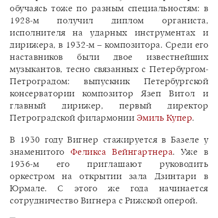
обучаясь тоже по разным специальностям: в
1928-м получил диплом органиста,
исполнителя на ударных инструментах и
дирижера, в 1932-м – композитора. Среди его
наставников были двое известнейших
музыкантов, тесно связанных с Петербургом-
Петроградом: выпускник Петербургской
консерватории композитор Язеп Витол и
главный дирижер, первый директор
Петроградской филармонии
Эмиль Купер
.
В 1930 году Вигнер стажируется в Базеле у
знаменитого
Феликса Вейнгартнера
. Уже в
1936-м его приглашают руководить
оркестром на открытии зала Дзинтари в
Юрмале. С этого же года начинается
сотрудничество Вигнера с Рижской оперой.