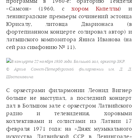
программы в 1960-е: ораторию Генделя
«Самсон» (1960, с
хором Капеллы
) и
ленинградские премьеры сочинений эстонца
Юрисалу, литовца Дварионаса (в
фортепианном концерте солировал автор) и
латышского композитора Яниса Иванова (на
сей раз симфонию № 11).
В концерте 22 ноября 1950 года. Большой зал, оркестр ЗКР.
© Архив Санкт-Петербургской филармонии им. Д. Д.
Шостаковича
С оркестрами филармонии Леонид Вигнер
больше не выступал, а последний концерт
дал в Большом зале с оркестром Латвийского
радио и телевидения, хоровыми
коллективами и солистами из Латвии 17
февраля 1971 года: на «Днях музыкального
искусства Латвийской ССР в Ленинграде»