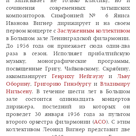
и записывает не только классику, но и
сочинения современных латышских
композиторов. Симфонией № 6 Яниса
Иванова Вигнер дирижирует и на своем
первом концерте с
Заслуженным коллективом
в Большом зале Ленинградской филармонии.
До 1956 года он приезжает сюда один-два
раза в сезон. Исполняет прибалтийскую
музыку, монографические программы,
посвященные Григу, Чайковскому, Скрябину,
аккомпанирует
Генриху Нейгаузу
и
Льву
Оборину
,
Григорию Гинзбургу
и
Владимиру
Нильсену
. В течение шести лет в Большом
зале состоится одиннадцать концертов
дирижера, последний из которых он
проведет 30 января 1956 года за пультом
второго оркестра филармонии (
АСО
). С этим
коллективом Леонид Вигнер представит две