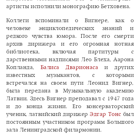
артисты исполнили монографию Бетховена.
Коллеги вспоминали о Вигнере, как о
человеке энциклопедических знаний и
редкого чувства юмора. После его смерти
архив дирижера и его огромная нотная
библиотека, включая партитуры с
дарственными надписями Лео Блеха, Аарона
Копланда,
Балиса Дварионаса
и других
известных музыкантов, с которыми
встречался на своем пути Леонид Вигнер,
была передана в Музыкальную академию
Латвии. Здесь Вигнер преподавал с 1947 года
и до конца жизни. Его консерваторский
ученик, латвийский дирижер
Эдгар Тонс
был
постоянным участником программ Большого
зала Ленинградской филармонии.