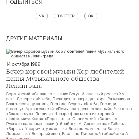
ПОДЕЛИТЬСЯ
VK
TWITTER
OK
ДРУГИЕ МАТЕРИАЛЫ
14 октября 1989
Вечер хоровой музыки Хор любителей
пения Музыкального общества
Ленинграда
Бортнянский. «Слава во вышних Богу». Знаменный роспев XVI
века. Дегтярев. «К тебе, Господи», концерт для хора. Рахманинов.
Благослови, душа моя, Господа. Ведель. «К тебе, Господи,
воззову». Архангельский. «Помышляю день страшный». Чесноков.
«Блажен муж». Гаврилин. Четыре фрагмента из хоровой
симфонии-действа «Перезвоны». Слонимский. «Заречье».
Русские народные песни (обработка А. Свешникова): Гибель
«Варяга», У зори-то, у зореньки, Вниз по матушке по Волге,
Дороженька, Вечерний звон, Вдоль по Питерской (обработка А.
Верещагина)