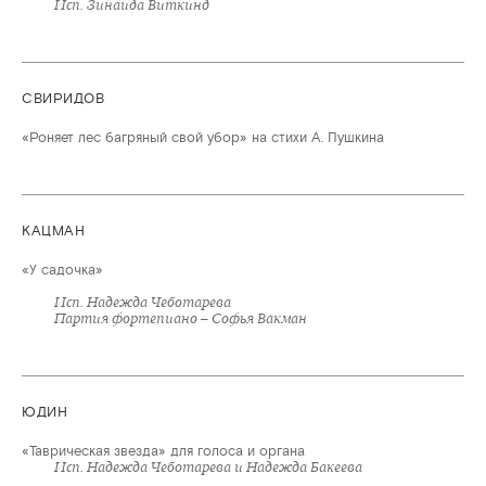
Исп. Зинаида Виткинд
СВИРИДОВ
«Роняет лес багряный свой убор» на стихи А. Пушкина
КАЦМАН
«У садочка»
Исп. Надежда Чеботарева
Партия фортепиано – Софья Вакман
ЮДИН
«Таврическая звезда» для голоса и органа
Исп. Надежда Чеботарева и Надежда Бакеева