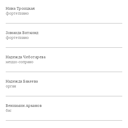
Нина Троицкая
фортепиано
Зинаида Виткинд
фортепиано
Надежда Чеботарева
меццо-сопрано
Надежда Бакеева
орган
Вениамин Арканов
бас