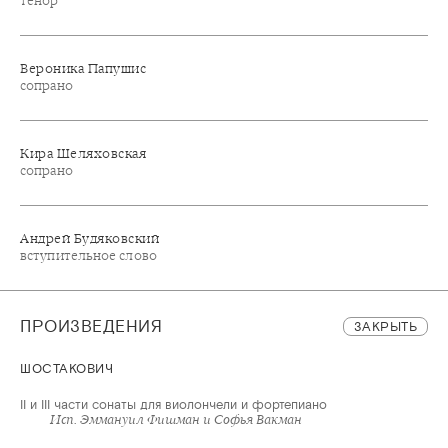
тенор
Вероника Папушис
сопрано
Кира Шеляховская
сопрано
Андрей Будяковский
вступительное слово
ПРОИЗВЕДЕНИЯ
ЗАКРЫТЬ
ШОСТАКОВИЧ
II и III части сонаты для виолончели и фортепиано
Исп. Эммануил Фишман и Софья Вакман