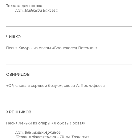
Токката для органа
Исп. Надежда Бакеева
ЧИШКО
Песня Качуры из оперы «Броненосец Потемкин»
СВИРИДОВ
«Ой, снова я сердцем бедую», слова А. Прокофьева
ХРЕННИКОВ
Песня Леньки из оперы «Любовь Яровая»
Исп. Вениамин Арканов
Партия фортепиано – Нина Троицкая