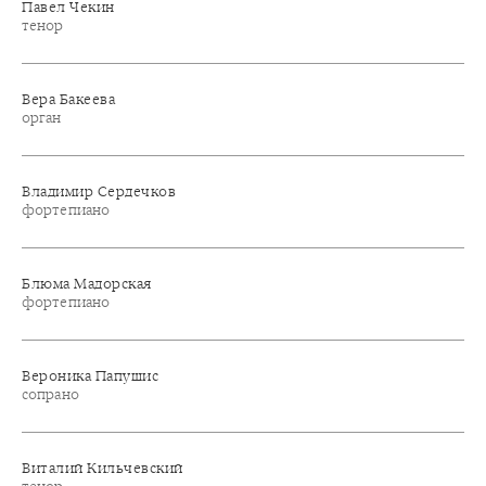
Павел Чекин
тенор
Вера Бакеева
орган
Владимир Сердечков
фортепиано
Блюма Мадорская
фортепиано
Вероника Папушис
сопрано
Виталий Кильчевский