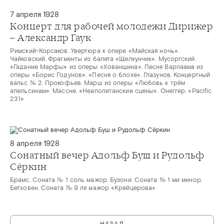
7 апреля 1928
Концерт для рабочей молодежи Дирижер
– Александр Гаук
Римский-Корсаков. Увертюра к опере «Майская ночь».
Чайковский. Фрагменты из балета «Щелкунчик». Мусоргский.
«Гадание Марфы» из оперы «Хованщина». Песня Варлаама из
оперы «Борис Годунов». «Песня о блохе». Глазунов. Концертный
вальс № 2. Прокофьев. Марш из оперы «Любовь к трём
апельсинам». Массне. «Неаполитанские сцены». Онеггер. «Pacific
231»
8 апреля 1928
Сонатный вечер Адольф Буш и Рудольф
Сёркин
Брамс. Соната № 1 соль мажор. Бузони. Соната № 1 ми минор.
Бетховен. Соната № 9 ля мажор «Крейцерова»
НАЗАД