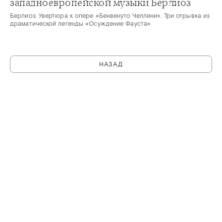
западноевропейской музыки Берлиоз
Берлиоз. Увертюра к опере «Бенвенуто Челлини». Три отрывка из
драматической легенды «Осуждение Фауста»
НАЗАД