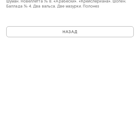
Шуман. Новеллетта № 8. «Арабески». «Крейслериана». Шопен.
Баллада № 4. Два вальса. Две мазурки. Полонез
НАЗАД