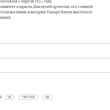
стоялся 3 апреля 1957 года.
 Ташкенте открыли Дом-музей артистки, его главной
стали костюмы, в которых Тамара Ханум выступала
аммах.
Я
VK
TWITTER
OK