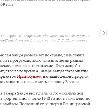
69 года.
 концерте 18 ноября 1950 года, Большой зал филармонии
© Архи
кт-Петербургской филармонии им. Д. Д. Шостаковича
мблем Ханум разъезжает по стране, сама ставит
вляет программы, включая в них песни разных
екские, армянские, ирландские… Этот жанр был
пулярен в то время, а Тамара Ханум стала эдаким
вариантом
Ирмы Яунзем
, наглядно демонстрируя к
раскрепостила новая власть женщину Востока.
е Тамара Ханум выступала часто – сначала под
 фортепиано, а после 1948-го почти ежегодно, но
ансамблем. Последний ее концерт в Ленинградской