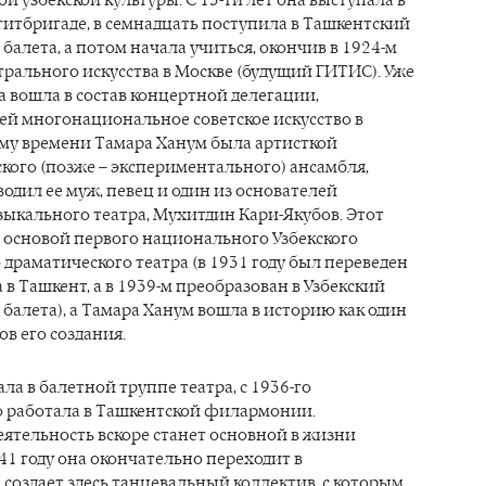
ой узбекской культуры. С 15-ти лет она выступала в
итбригаде, в семнадцать поступила в Ташкентский
 балета, а потом начала учиться, окончив в 1924-м
рального искусства в Москве (будущий ГИТИС). Уже
на вошла в состав концертной делегации,
ей многонациональное советское искусство в
ому времени Тамара Ханум была артисткой
ого (позже – экспериментального) ансамбля,
одил ее муж, певец и один из основателей
зыкального театра, Мухитдин Кари-Якубов. Этот
 основой первого национального Узбекского
драматического театра (в 1931 году был переведен
 в Ташкент, а в 1939-м преобразован в Узбекский
 балета), а Тамара Ханум вошла в историю как один
в его создания.
ла в балетной труппе театра, с 1936-го
 работала в Ташкентской филармонии.
ятельность вскоре станет основной в жизни
941 году она окончательно переходит в
оздает здесь танцевальный коллектив, с которым