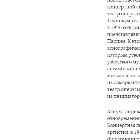
новой советск
концертной аг
театр оперы и
Техникум теат
в 1926 году о
представлявш
Париже. К эт
этнографическ
которым руков
узбекского му
ансамбль стал
музыкального 
из Самарканда
театр оперы и
из инициаторо
Ханум танцева
одновременно
Концертная де
артистки, в 1
филармонию, с