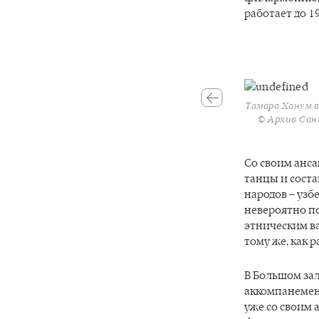
работает до 19
Тамара Ханум в
© Архив Сан
Со своим анса
танцы и соста
народов – узб
невероятно по
этническим 
тому же, как 
В Большом зал
аккомпанемент
уже со своим 