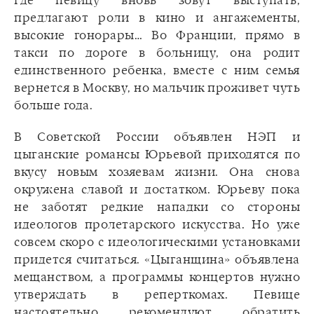
где певицу вновь зовут выступать,
предлагают роли в кино и ангажементы,
высокие гонорары… Во Франции, прямо в
такси по дороге в больницу, она родит
единственного ребенка, вместе с ним семья
вернется в Москву, но мальчик проживет чуть
больше года.
В Советской России объявлен НЭП и
цыганские романсы Юрьевой приходятся по
вкусу новым хозяевам жизни. Она снова
окружена славой и достатком. Юрьеву пока
не заботят редкие нападки со стороны
идеологов пролетарского искусства. Но уже
совсем скоро с идеологическими установками
придется считаться. «Цыганщина» объявлена
мещанством, а программы концертов нужно
утверждать в реперткомах. Певице
настоятельно рекомендуют обратить