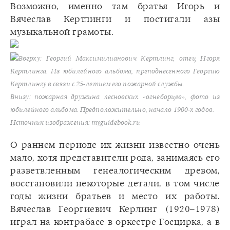
Возможно, именно там братья Игорь и
Вячеслав Кертлинги и постигали азы
музыкальной грамоты.
Вверху: Георгий Максимилианович Кертлинг, отец Игоря
Кертлинга. Из юбилейного альбома, преподнесенного Георгию
Кертлингу в связи с 25-летием его пожарной службы.
Внизу: пожарная дружина лесновских «огнеборцев», фото из
юбилейного альбома. Предположительно, начало 1900-х годов.
Источник изображения: myguidebook.ru
О раннем периоде их жизни известно очень
мало, хотя представители рода, занимаясь его
разветвленным генеалогическим древом,
восстановили некоторые детали, в том числе
годы жизни братьев и место их работы.
Вячеслав Георгиевич Керлинг (1920–1978)
играл на контрабасе в оркестре Госцирка, а в