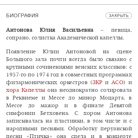
БИОГРАФИЯ
ЗАКРЫТЬ
Антонова Юлия Васильевна
– певица,
сопрано, солистка Академической капеллы.
Появление Юлии Антоновой на сцене
Большого зала почти всегда было связано с
крупными сочинениями венских классиков: с
1957-го по 1974 год в совместных программах
филармонических оркестров (
ЗКР
и
АСО
) и
хора Капеллы
она неоднократно солировала
в Реквиеме и Мессе до минор Моцарта, в
Мессе до мажор и в финале Девятой
симфонии Бетховена. С хором Антонова
записывалась на пластинки, в том числе и с
народными песнями. Обработку перуанской
песни «Птичка» она спела и в концерте