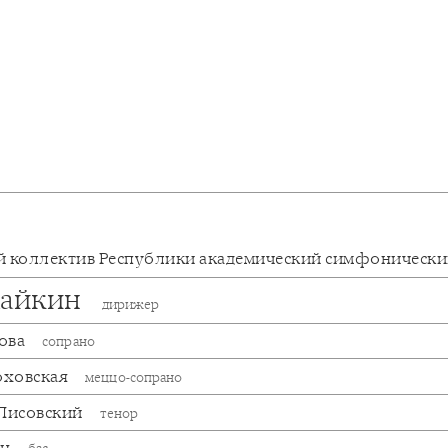
 коллектив Республики академический симфоническ
Хайкин
дирижер
ова
сопрано
оховская
меццо-сопрано
 Лисовский
тенор
ин