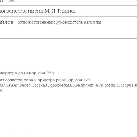
бас
ая капелла имени М. И. Глинки
айлов
художественнный руководитель Капеллы
увертюра до мажор, соч. 72b
 солистов, хора и оркестра ре минор, соч. 125
Юлия Антонова, Евгения Гороховская, Константин Лисовский, Марк Р
ы