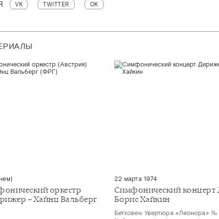
Я
VK
TWITTER
OK
ТЕРИАЛЫ
нем)
22 марта 1974
фонический оркестр
Симфонический концерт 
ирижер – Хайнц Вальберг
Борис Хайкин
Бетховен. Увертюра «Леонора» №