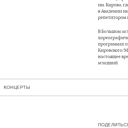
им. Кирова, гд
в Академии им
репетитором в
В Большом за
хореографичес
программах он
Кировского/М
настоящее вре
младший.
КОНЦЕРТЫ
ПОДЕЛИТЬС