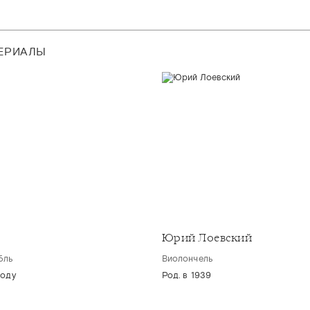
ТЕРИАЛЫ
Юрий Лоевский
бль
Виолончель
году
Род. в 1939