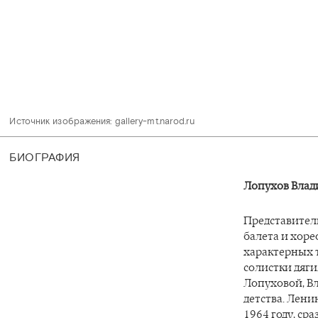
Источник изображения: gallery-mt.narod.ru 
БИОГРАФИЯ
Лопухов Влад
Представител
балета и хор
характерных
солистки дяг
Лопуховой, Вл
детства. Лени
1964 году, ср