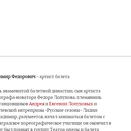
имир Федорович
– артист балета.
ь знаменитой балетной династии, сын артиста
еографа-новатора Федора Лопухова, племянник
 танцовщиков
Андрея
и
Евгении Лопуховых
и
илевской антрепризы «Русские сезоны» Лидии
адимир, разумеется, начал заниматься балетом с
нградское хореографическое училище он окончил в
азу был принят в труппу Театра оперы и балета