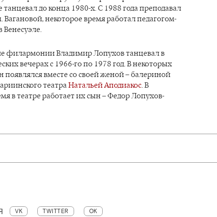
е танцевал до конца 1980-х. С 1988 года преподавал
. Вагановой, некоторое время работал педагогом-
 Венесуэле.
ле филармонии Владимир Лопухов танцевал в
ких вечерах с 1966-го по 1978 год. В некоторых
 появлялся вместе со своей женой – балериной
ариинского театра
Натальей Аподиакос
. В
мя в театре работает их сын – Федор Лопухов-
Я
VK
TWITTER
OK