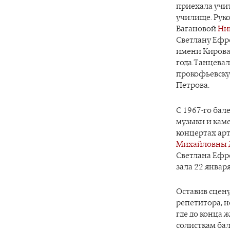
приехала учит
училище. Рук
Вагановой
Ни
Светлану Ефр
имени Кирова,
года.Танцевал
прокофьевску
Петрова.
С 1967-го бал
музыки и каме
концертах ар
Михайловны 
Светлана Ефр
зала 22 января
Оставив сцену
репетитора, н
где до конца 
солисткам ба