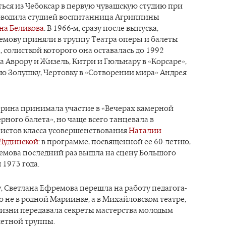
ься из Чебоксар в первую чувашскую студию при
оводила студией воспитанница Агриппины
на Беликова
. В 1966-м, сразу после выпуска,
емову приняли в труппу Театра оперы и балеты
 солисткой которого она оставалась до 1992
а Аврору и Жизель, Китри и Гюльнару в «Корсаре»,
ю Золушку, Чертовку в «Сотворении мира» Андрея
ерина принимала участие в «Вечерах камерной
рного балета», но чаще всего танцевала в
тистов класса усовершенствования
Наталии
Дудинской
: в программе, посвященной ее 60-летию,
емова последний раз вышла на сцену Большого
 1973 года.
, Светлана Ефремова перешла на работу педагога-
о не в родной Мариинке, а в Михайловском театре,
жизни передавала секреты мастерства молодым
летной труппы.