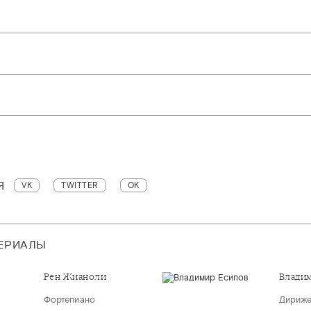
Я
VK
TWITTER
OK
ТЕРИАЛЫ
Рен Жианоли
Влади
Фортепиано
Дириж