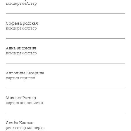
концертмейстер
Софья Бродская
концертмейстер
Анна Вишневич
концертмейстер
Антонина Казарина
партия скрипки
Михаил Ратнер
партия виолончели
Семён Каплан
репетитор концерта