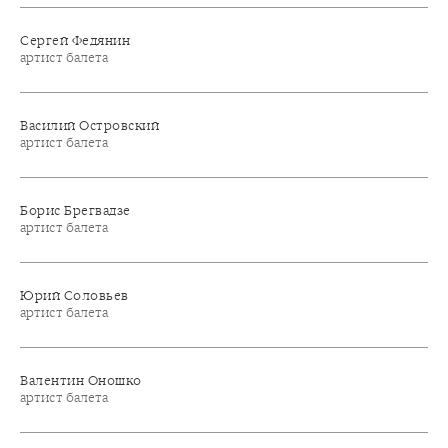
Сергей Федянин
артист балета
Василий Островский
артист балета
Борис Брегвадзе
артист балета
Юрий Соловьев
артист балета
Валентин Оношко
артист балета