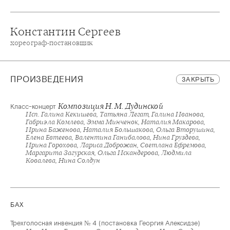
Константин Сергеев
хореограф-постановщик
ПРОИЗВЕДЕНИЯ
ЗАКРЫТЬ
Композиция Н. М. Дудинской
Класс-концерт
Исп. Галина Кекишева, Татьяна Легат, Галина Иванова,
Габриэла Комлева, Эмма Минченок, Наталия Макарова,
Ирина Баженова, Наталия Большакова, Ольга Вторушина,
Елена Евтеева, Валентина Ганибалова, Нина Груздева,
Ирина Горохова, Лариса Доброжан, Светлана Ефремова,
Маргарита Загурская, Ольга Искандерова, Людмила
Ковалева, Нина Солдун
БАХ
Трехголосная инвенция № 4 (постановка Георгия Алексидзе)