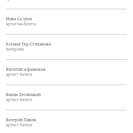
Нина Солдун
артистка балета
Ксения Тер-Степанова
балерина
Виталий Афанасков
артист балета
Вадим Десницкий
артист балета
Валерий Панов
артист балета