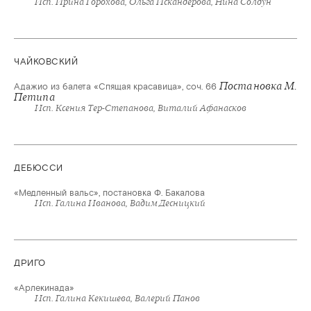
Исп. Ирина Горохова, Ольга Искандерова, Нина Солдун
ЧАЙКОВСКИЙ
Постановка М.
Адажио из балета «Спящая красавица», соч. 66
Петипа
Исп. Ксения Тер-Степанова, Виталий Афанасков
ДЕБЮССИ
«Медленный вальс», постановка Ф. Бакалова
Исп. Галина Иванова, Вадим Десницкий
ДРИГО
«Арлекинада»
Исп. Галина Кекишева, Валерий Панов