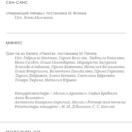
СЕН-САНС
«Умирающий лебедь», постановка М. Фокина
Исп. Эмма Минченок
МИНКУС
Гран-па из балета «Пахита», постановка М. Петипа
Исп. Габриэла Комлева, Сергей Викулов, Людмила Ковалева,
Нина Солдун, Ольга Искандерова, Маргарита Загурская,
Эльпиде Альбанезе, Ирина Баженова, Наталия Большакова,
Ольга Вторушина, Валентина Ганибалова, Ирина Горохова,
Лариса Доброжан, Елена Евтеева, Светлана Ефремова,
Тамара Тюрина, Наталия Юрьева
Концертмейстеры – Михаил Аранович, Софья Бродская,
Анна Вишневич
Антонина Казарина (скрипка), Михаил Ратнер (виолончель)
Репетиторы концерта – Н. М. Дудинская, С. С. Каплан