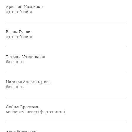
Аркадий Иваненко
артист балета
Вадим Гуляев
артист балета
Татьяна Удаленкова
балерина
Наталья Александрова
балерина
Софья Бродская
концертмейстер (фортепиано)
Анна Вишневич