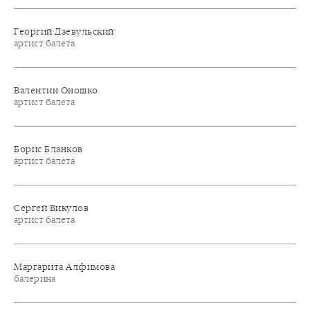
Георгий Дзевульский
артист балета
Валентин Оношко
артист балета
Борис Бланков
артист балета
Сергей Викулов
артист балета
Маргарита Алфимова
балерина