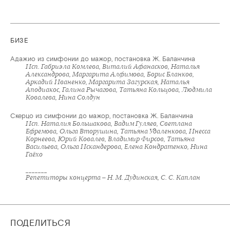
БИЗЕ
Адажио из симфонии до мажор, постановка Ж. Баланчина
Исп. Габриэла Комлева, Виталий Афанасков, Наталья
Александрова, Маргарита Алфимова, Борис Бланков,
Аркадий Иваненко, Маргарита Загурская, Наталья
Аподиакос, Галина Рычагова, Татьяна Кольцова, Людмила
Ковалева, Нина Солдун
Скерцо из симфонии до мажор, постановка Ж. Баланчина
Исп. Наталия Большакова, Вадим Гуляев, Светлана
Ефремова, Ольга Вторушина, Татьяна Удаленкова, Инесса
Корнеева, Юрий Ковалев, Владимир Фирсов, Татьяна
Васильева, Ольга Искандерова, Елена Кондратенко, Нина
Гаёхо
_______
Репетиторы концерта – Н. М. Дудинская, С. С. Каплан
ПОДЕЛИТЬСЯ