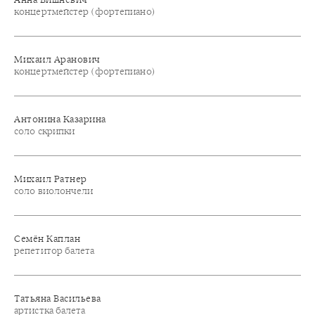
концертмейстер (фортепиано)
Михаил Аранович
концертмейстер (фортепиано)
Антонина Казарина
соло скрипки
Михаил Ратнер
соло виолончели
Семён Каплан
репетитор балета
Татьяна Васильева
артистка балета