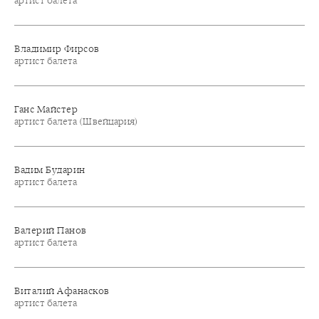
артист балета
Владимир Фирсов
артист балета
Ганс Майстер
артист балета (Швейцария)
Вадим Бударин
артист балета
Валерий Панов
артист балета
Виталий Афанасков
артист балета