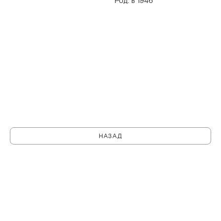
Род. в 1946
НАЗАД