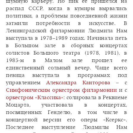
шумную карьеру. Но пик ее пришелся на
распад СССР, когда в кумиры вырвались
политики, а проблемы повседневной жизни
затмили потребности в искусстве. В
Ленинградской филармонии Людмила Нам
выступала в 1978–1989 годах. Начинала петь
в Большом зале в сборных концертах
солистов Большого театра (1978, 1981), в
1985-м в Малом зале прошел ее
единственный сольный вечер. Чаще всего
певица выступала в программах под
управлением
Александра Канторова
– с
Симфоническим оркестром филармонии
и с
оркестром «Классика»
: солировала в Реквиеме
Моцарта, участвовала в концертах,
посвященных Генделю, в том числе в
концертной версии его оперы «Ксеркс».
Последнее выступление Людмилы Нам