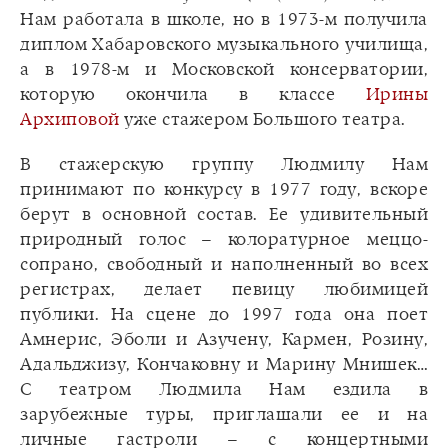
Нам работала в школе, но в 1973-м получила
диплом Хабаровского музыкального училища,
а в 1978-м и Московской консерватории,
которую окончила в классе
Ирины
Архиповой
уже стажером Большого театра.
В стажерскую группу Людмилу Нам
принимают по конкурсу в 1977 году, вскоре
берут в основной состав. Ее удивительный
природный голос – колоратурное меццо-
сопрано, свободный и наполненный во всех
регистрах, делает певицу любимицей
публики. На сцене до 1997 года она поет
Амнерис, Эболи и Азучену, Кармен, Розину,
Адальджизу, Кончаковну и Марину Мнишек…
С театром Людмила Нам ездила в
зарубежные туры, приглашали ее и на
личные гастроли – с концертными