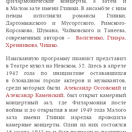
филармонические концерты, а затем и
в Малом зале имени Глинки. В ансамбле с ним
певцы исполняли романсы Глинки,
Даргомыжского и Мусоргского, Римского-
Корсакова, Шумана, Чайковского и Танеева,
современных авторов –
Василенко
,
Глиэра
,
Хренникова
,
Чишко
.
Изысканную программу пианист представил
в Театре кукол на Невском, 52. Здесь в апреле
1942 года по инициативе остававшихся
в блокадном городе актеров и музыкантов,
среди которых были
Александр Оссовский
и
Александр Каменский
, был открыт камерный
концертный зал, где Филармония после
войны и до открытия в мае 1949 года Малого
зала имени Глинки изредка проводила
камерные концерты. Один из них состоялся