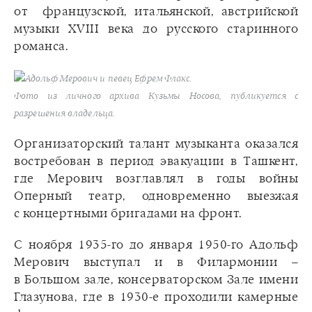
от французской, итальянской, австрийской
музыки XVIII века до русского старинного
романса.
Адольф Мерович и певец Ефрем Флакс.
Фото из личного архива Кузьмы Носова, публикуется с
разрешения владельца.
Организаторский талант музыканта оказался
востребован в период эвакуации в Ташкент,
где Мерович возглавлял в годы войны
Оперный театр, одновременно выезжая
с концертными бригадами на фронт.
С ноября 1935-го до января 1950-го Адольф
Мерович выступал и в Филармонии –
в Большом зале, консерваторском Зале имени
Глазунова, где в 1930-е проходили камерные