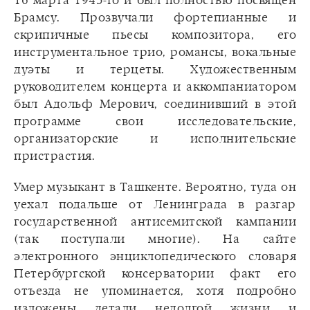
16 марта 1945-го и был полностью посвящен
Брамсу. Прозвучали фортепианные и
скрипичные пьесы композитора, его
инструментальное трио, романсы, вокальные
дуэты и терцеты. Художественным
руководителем концерта и аккомпаниатором
был Адольф Мерович, соединивший в этой
программе свои исследовательские,
организаторские и исполнительские
пристрастия.
Умер музыкант в Ташкенте. Вероятно, туда он
уехал подальше от Ленинграда в разгар
государственной антисемитской кампании
(так поступали многие). На сайте
электронного энциклопедического словаря
Петербургской консерватории факт его
отъезда не упоминается, хотя подробно
изложены детали недолгой жизни и