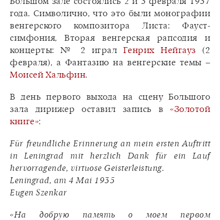
Большом зале состоялись 2 и 3 февраля 1937
года. Символично, что это были монографии
венгерского композитора Листа: Фауст-
симфония, Вторая венгерская рапсодия и
концерты: № 2 играл
Генрих Нейгауз
(2
февраля), а Фантазию на венгерские темы –
Моисей Хальфин
.
В день первого выхода на сцену Большого
зала дирижер оставил запись в
«Золотой
книге»
:
Für freundliche Erinnerung an mein ersten Auftritt
in Leningrad mit herzlich Dank für ein Lauf
hervorragende, virtuose Geisterleistung.
Leningrad, am 4 Mai 1935
Eugen Szenkar
«На добрую память о моем первом