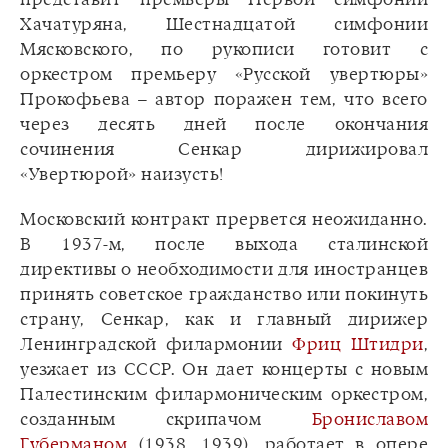
Хачатуряна, Шестнадцатой симфонии
Мясковского, по рукописи готовит с
оркестром премьеру «Русской увертюры»
Прокофьева – автор поражен тем, что всего
через десять дней после окончания
сочинения Сенкар дирижировал
«Увертюрой» наизусть!
Московский контракт прервется неожиданно.
В 1937-м, после выхода сталинской
директивы о необходимости для иностранцев
принять советское гражданство или покинуть
страну, Сенкар, как и главный дирижер
Ленинградской филармонии
Фриц Штидри
,
уезжает из СССР. Он дает концерты с новым
Палестинским филармоническим оркестром,
созданным скрипачом
Брониславом
Губерманом
(1938, 1939), работает в опере