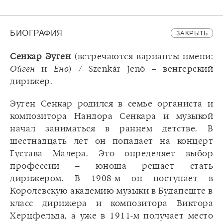
БИОГРАФИЯ
ЗАКРЫТЬ
Сенкар Эуген
(встречаются варианты имени:
Ойген
и
Ёно
) / Szenkár Jenő – венгерский
дирижер.
Эуген Сенкар родился в семье органиста и
композитора Нандора Сенкара и музыкой
начал заниматься в раннем детстве. В
шестнадцать лет он попадает на концерт
Густава Малера. Это определяет выбор
профессии – юноша решает стать
дирижером. В 1908-м он поступает в
Королевскую академию музыки в Будапеште в
класс дирижера и композитора Виктора
Херцфельда, а уже в 1911-м получает место