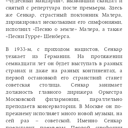
«Чудесный мандарин», вызвавший скандал и
снятый с репертуара после премьеры. Здесь
же Сенкар, страстный поклонник Малера,
дирижировал несколькими его симфониями,
исполнил «Песню о земле» Малера, а также
«Песни Гурре» Шенберга.
В 1933-м, с приходом нацистов, Сенкар
уезжает из Германии. На протяжении
семнадцати лет он будет выступать в разных
странах и даже на разных континентах, а
первой остановкой его странствий станет
советская столица. Сенкар занимает
должность главного дирижера Оркестра
Московской филармонии, параллельно
преподаетв консерватории. В Москве он по-
прежнему исполняет много новой музыки, на
сей раз – советской. Именно Сенкар
представит премьеры Первой симфонии