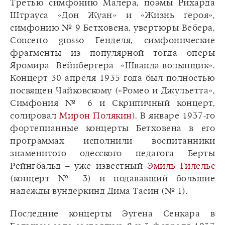
Третью симфонию Малера, поэмы Рихарда
Штрауса «Дон Жуан» и «Жизнь героя»,
симфонию № 9 Бетховена, увертюры Вебера,
Concerto grosso Генделя, симфонические
фрагменты из популярной тогда оперы
Яромира Вейнбергера «Шванда-волынщик».
Концерт 30 апреля 1935 года был полностью
посвящен Чайковскому («Ромео и Джульетта»,
Симфония № 6 и Скрипичный концерт,
солировал
Мирон Полякин
). В январе 1937-го
фортепианные концерты Бетховена в его
программах исполнили воспитанники
знаменитого одесского педагога Берты
Рейнгбальд – уже известный
Эмиль Гилельс
(концерт № 3) и подававший большие
надежды вундеркинд Дима Тасин (№ 1).
Последние концерты Эугена Сенкара в