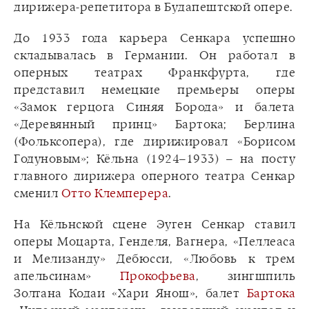
дирижера-репетитора в Будапештской опере.
До 1933 года карьера Сенкара успешно
складывалась в Германии. Он работал в
оперных театрах Франкфурта, где
представил немецкие премьеры оперы
«Замок герцога Синяя Борода» и балета
«Деревянный принц» Бартока; Берлина
(Фольксопера), где дирижировал «Борисом
Годуновым»; Кёльна (1924–1933) – на посту
главного дирижера оперного театра Сенкар
сменил
Отто Клемперера
.
На Кёльнской сцене Эуген Сенкар ставил
оперы Моцарта, Генделя, Вагнера, «Пеллеаса
и Мелизанду» Дебюсси, «Любовь к трем
апельсинам»
Прокофьева
, зингшпиль
Золтана Кодаи «Хари Янош», балет
Бартока