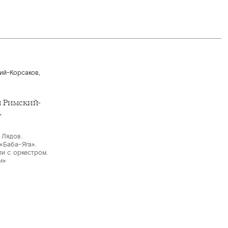
 Римский-
,
 Лядов.
«Баба-Яга».
ли с оркестром.
и»