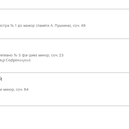
стра № 1 до мажор (памяти А. Пушкина), соч. 49
епиано № 3 фа-диез минор, соч. 23
мир Софроницкий
Й
 минор, соч. 64