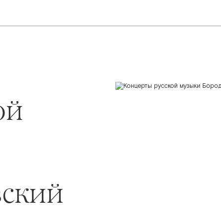
ой
вский