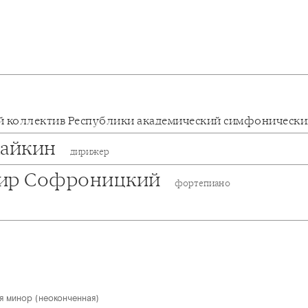
 коллектив Республики академический симфоническ
Хайкин
дирижер
ир Софроницкий
фортепиано
 минор (неоконченная)