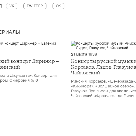
Я
VK
TWITTER
OK
ТЕРИАЛЫ
21 марта 1938
кий концерт Дирижер –
Концерты русской музыки
винский
Корсаков, Лядов, Глазунов
Чайковский
мео и Джульетта». Концерт для
тром. Симфония № 6
Римский-Корсаков. «Шехеразада».
«Кикимора». «Волшебное озеро». 
Глазунов. Три пьесы для виолонче
Чайковский. «Франческа да Римин