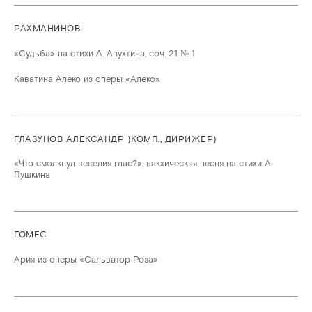
РАХМАНИНОВ
«Судьба» на стихи А. Апухтина, соч. 21 № 1
Каватина Алеко из оперы «Алеко»
ГЛАЗУНОВ АЛЕКСАНДР )КОМП., ДИРИЖЕР)
«Что смолкнул веселия глас?», вакхическая песня на стихи А.
Пушкина
ГОМЕС
Ария из оперы «Сальватор Роза»