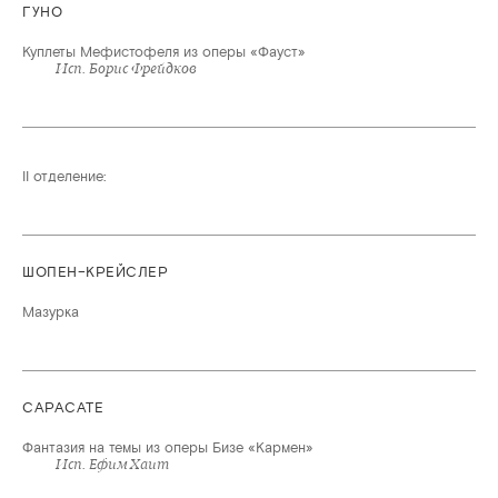
ГУНО
Куплеты Мефистофеля из оперы «Фауст»
Исп. Борис Фрейдков
II отделение:
ШОПЕН–КРЕЙСЛЕР
Мазурка
САРАСАТЕ
Фантазия на темы из оперы Бизе «Кармен»
Исп. Ефим Хаит