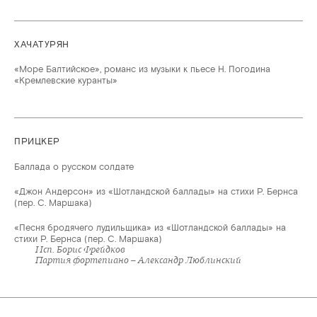
ХАЧАТУРЯН
«Море Балтийское», романс из музыки к пьесе Н. Погодина
«Кремлевские куранты»
ПРИЦКЕР
Баллада о русском солдате
«Джон Андерсон» из «Шотландской баллады» на стихи Р. Бернса
(пер. С. Маршака)
«Песня бродячего лудильщика» из «Шотландской баллады» на
стихи Р. Бернса (пер. С. Маршака)
Исп. Борис Фрейдков
Партия фортепиано – Александр Люблинский