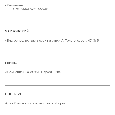
«Калмычке»
Исп. Нина Чернявская
ЧАЙКОВСКИЙ
«Благословляю вас, леса» на стихи А. Толстого, соч. 47 № 5
ГЛИНКА
«Сомнение» на стихи Н. Кукольника
БОРОДИН
Ария Кончака из оперы «Князь Игорь»