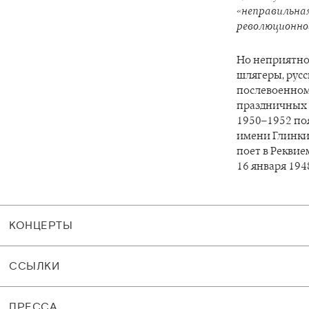
«неправильная
революционног
Но неприятно
шлягеры, русс
послевоенном
праздничных к
1950–1952 по
имени Глинки.
поет в Реквие
16 января 1948
КОНЦЕРТЫ
CСЫЛКИ
ПРЕССА