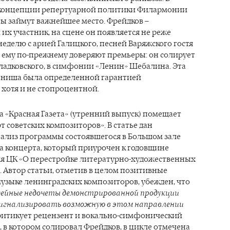
концепции репертуарной политики Филармонии
ы займут важнейшее место. Фрейдков –
х участник, на сцене он появляется не реже
 неделю с арией Галицкого, песней Варяжского гостя
 ему по-прежнему доверяют премьеры: он солирует
Гладковского, в симфонии «Ленин» Шебалина. Эта
 ниша была определенной гарантией
 хотя и не стопроцентной.
да «Красная Газета» (утренний выпуск) помещает
т советских композиторов». В статье дан
ализ программы состоявшегося в Большом зале
да концерта, который приурочен к годовщине
я ЦК «О перестройке литературно-художественных
 Автор статьи, отметив в целом позитивные
узыке ленинградских композиторов, убежден, что
дейные недочеты демонстрированной продукции
игнализировать возможную в этом направлении
Критикует рецензент и вокально-симфонический
 в котором солировал Фрейдков, в цикле отмечена