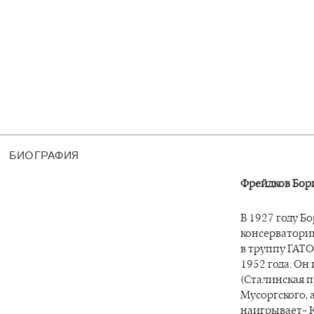
БИОГРАФИЯ
Фрейдков Бор
В 1927 году 
консерваторию
в труппу ГАТО
1952 года. Он
(Сталинская пр
Мусоргского, 
наигрывает» К