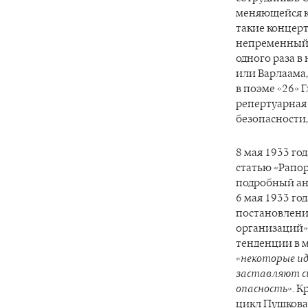
меняющейся 
такие концерт
непременный и
одного раза в
или Варлаама,
в поэме «26» 
репертуарная
безопасности,
8 мая 1933 го
статью «Рапор
подробный ан
6 мая 1933 го
постановлени
организаций».
тенденции в м
«некоторые и
заставляют с
опасность»
. 
цикл Пушкова,