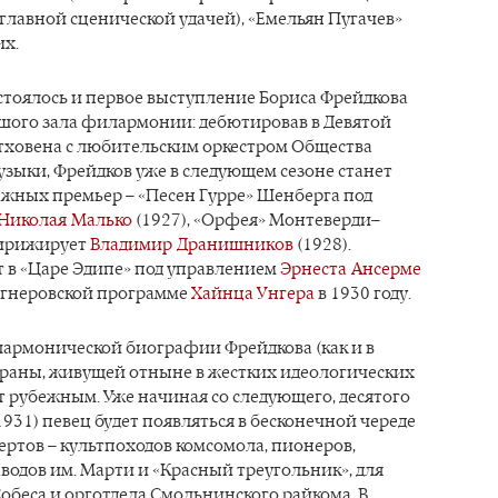
 главной сценической удачей), «Емельян Пугачев»
их.
остоялось и первое выступление Бориса Фрейдкова
ьшого зала филармонии: дебютировав в Девятой
ховена с любительским оркестром Общества
зыки, Фрейдков уже в следующем сезоне станет
ажных премьер – «Песен Гурре» Шенберга под
Николая Малько
(1927), «Орфея» Монтеверди–
дирижирует
Владимир Дранишников
(1928).
т в «Царе Эдипе» под управлением
Эрнеста Ансерме
вагнеровской программе
Хайнца Унгера
в 1930 году.
лармонической биографии Фрейдкова (как и в
раны, живущей отныне в жестких идеологических
т рубежным. Уже начиная со следующего, десятого
1931) певец будет появляться в бесконечной череде
ртов – культпоходов комсомола, пионеров,
водов им. Марти и «Красный треугольник», для
обеса и орготдела Смольнинского райкома. В