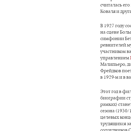
считалась его
Коваля и друг
В 1927 году с
на сцене Бол
симфонии Бет
ревнителей му
участником в
управлением
Малипьеро, 
Фрейдков пое
в 1929-м и в 
Этот год в фи
биографии ст
рамках) стане
сезона (1930/
целевых конце
трудящихся за
сотрудников С