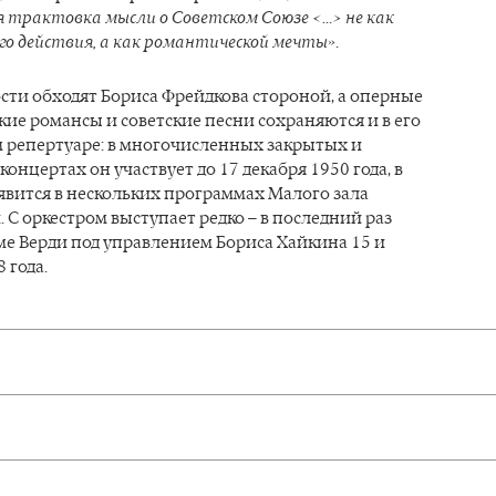
 трактовка мысли о Советском Союзе <…> не как
о действия, а как романтической мечты»
.
сти обходят Бориса Фрейдкова стороной, а оперные
кие романсы и советские песни сохраняются и в его
 репертуаре: в многочисленных закрытых и
онцертах он участвует до 17 декабря 1950 года, в
явится в нескольких программах Малого зала
 С оркестром выступает редко – в последний раз
ме Верди под управлением Бориса Хайкина 15 и
 года.