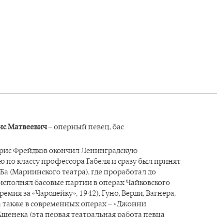
ис Матвеевич
– оперный певец, бас
Борис Фрейдков окончил Ленинградскую
 по классу профессора Габеля и сразу был принят
Ба (Мариинского театра), где проработал до
 исполнял басовые партии в операх Чайковского
емия за «Чародейку», 1942), Гуно, Верди, Вагнера,
а также в современных операх – «Джонни
шенека (эта первая театральная работа певца