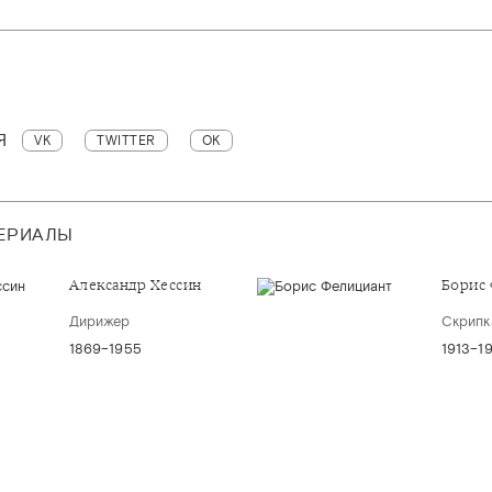
Я
VK
TWITTER
OK
ТЕРИАЛЫ
Александр Хессин
Борис
Дирижер
Скрипк
1869–1955
1913–1