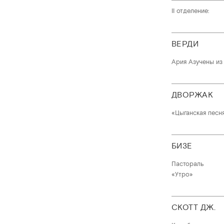
II отделение:
ВЕРДИ
Ария Азучены из
ДВОРЖАК
«Цыганская песня
БИЗЕ
Пастораль
«Утро»
СКОТТ ДЖ.