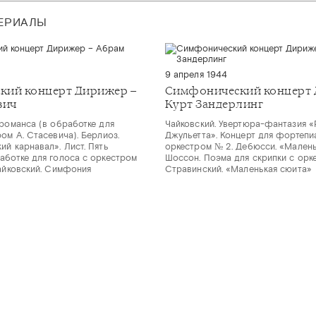
ТЕРИАЛЫ
9 апреля 1944
кий концерт Дирижер –
Симфонический концерт 
вич
Курт Зандерлинг
 романса (в обработке для
Чайковский. Увертюра-фантазия «
ом А. Стасевича). Берлиоз.
Джульетта». Концерт для фортепи
ий карнавал». Лист. Пять
оркестром № 2. Дебюсси. «Малень
аботке для голоса с оркестром
Шоссон. Поэма для скрипки с орк
Чайковский. Симфония
Стравинский. «Маленькая сюита»