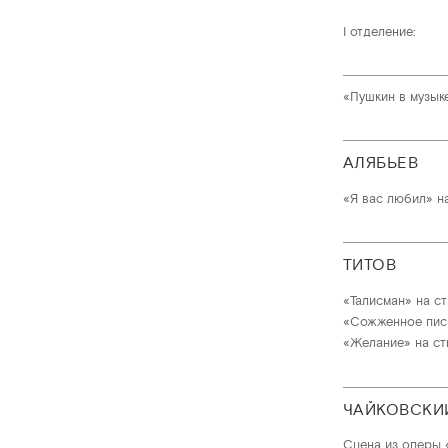
I отделение:
«Пушкин в музыке
АЛЯБЬЕВ
«Я вас любил» на
ТИТОВ
«Талисман» на ст
«Сожженное пись
«Желание» на ст
ЧАЙКОВСКИ
Сцена из оперы 