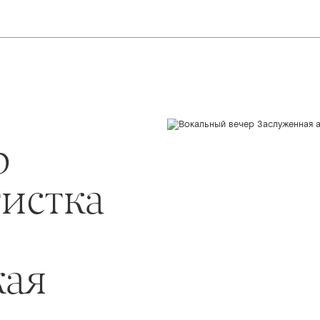
р
тистка
кая