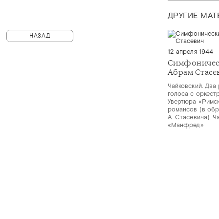
ДРУГИЕ МА
НАЗАД
12 апреля 1944
Симфоничес
Абрам Стасе
Чайковский. Два
голоса с оркестр
Увертюра «Римск
романсов (в обр
А. Стасевича). 
«Манфред»