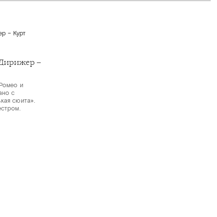
Дирижер –
Ромео и
ано с
кая сюита».
естром.