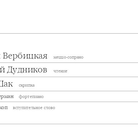
я Вербицкая
меццо-сопрано
й Дудников
чтение
Шак
скрипка
ерман
фортепиано
коп
вступительное слово