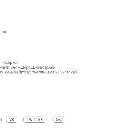
ада
 «Ксеркс»
тепиано – Дора Шнейдерман
ке номера других участников не указаны)
Я
VK
TWITTER
OK