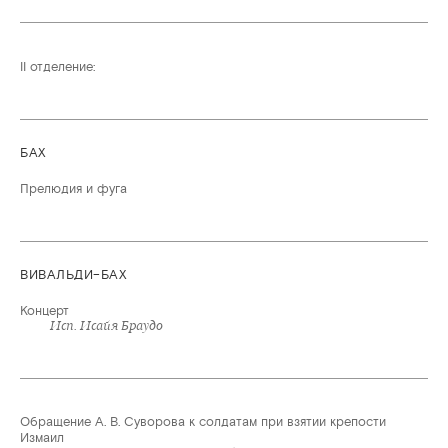
II отделение:
БАХ
Прелюдия и фуга
ВИВАЛЬДИ–БАХ
Концерт
Исп. Исайя Браудо
Обращение А. В. Суворова к солдатам при взятии крепости
Измаил