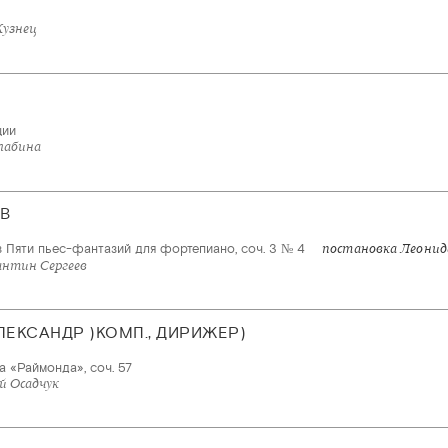
Кузнец
ции
лабина
В
 Пяти пьес-фантазий для фортепиано, соч. 3 № 4
постановка Леонид
антин Сергеев
ЛЕКСАНДР )КОМП., ДИРИЖЕР)
а «Раймонда», соч. 57
й Осадчук