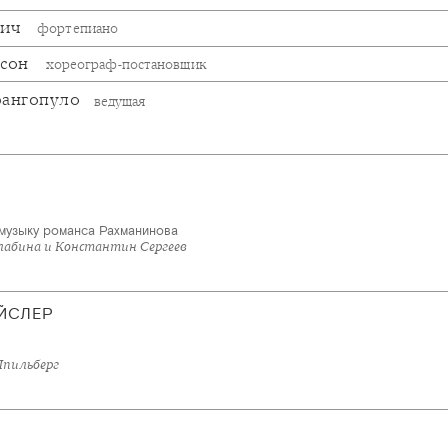
вич
фортепиано
бсон
хореограф-постановщик
рангопуло
ведущая
 музыку романса Рахманинова
алабина и Константин Сергеев
ЙСЛЕР
Шпильберг