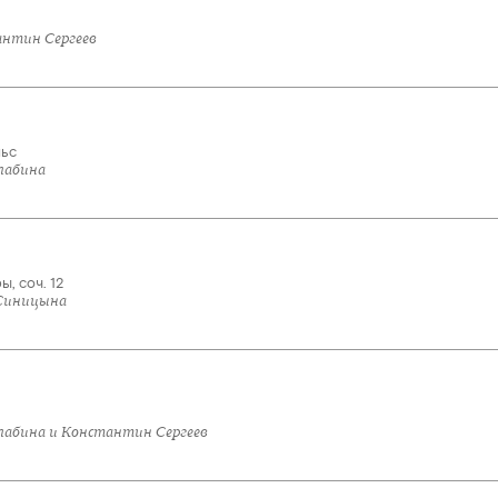
антин Сергеев
льс
лабина
, соч. 12
 Синицына
алабина и Константин Сергеев