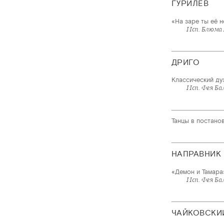
ГУРИЛЁВ
«На заре ты её 
Исп. Блюма
ДРИГО
Классический ду
Исп. Фея Б
Танцы в постано
НАПРАВНИК
«Демон и Тамара
Исп. Фея Б
ЧАЙКОВСКИ