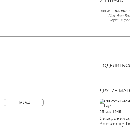
И. ШТРАУС
Вальс
постано
Исп. Фея Б
Партия фор
ПОДЕЛИТЬС
ДРУГИЕ МА
НАЗАД
25 мая 1945
Симфоничес
Александр Г