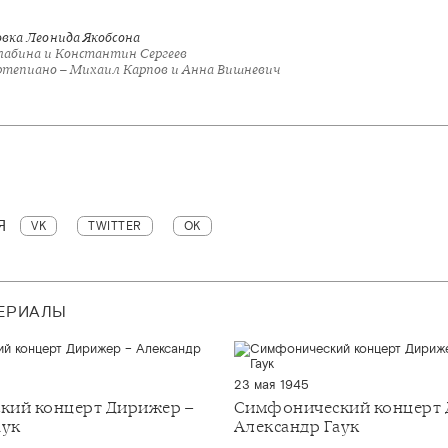
вка Леонида Якобсона
алабина и Константин Сергеев
тепиано – Михаил Карпов и Анна Вишневич
Я
VK
TWITTER
OK
ТЕРИАЛЫ
23 мая 1945
кий концерт Дирижер –
Симфонический концерт 
аук
Александр Гаук