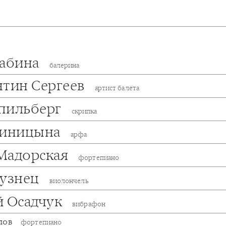
лабина
балерина
нтин Сергеев
артист балета
пильберг
скрипка
Синицына
арфа
Мадорская
фортепиано
Кузнец
виолончель
й Осадчук
вибрафон
пов
фортепиано