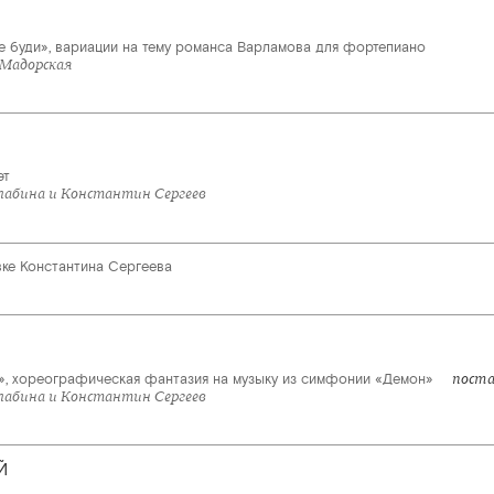
не буди», вариации на тему романса Варламова для фортепиано
 Мадорская
эт
алабина и Константин Сергеев
вке Константина Сергеева
», хореографическая фантазия на музыку из симфонии «Демон»
поста
алабина и Константин Сергеев
Й