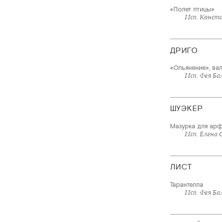
«Полет птицы»
Исп. Конст
ДРИГО
«Опьянение», ва
Исп. Фея Ба
ШУЭКЕР
Мазурка для арфы
Исп. Елена
ЛИСТ
Тарантелла
Исп. Фея Б