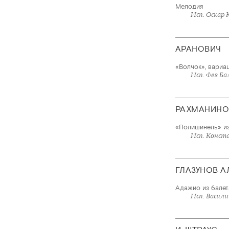
Мелодия
Исп. Оскар 
АРАНОВИЧ
«Волчок», вариа
Исп. Фея Ба
РАХМАНИНО
«Полишинель» из
Исп. Конст
ГЛАЗУНОВ А
Адажио из балет
Исп. Васили