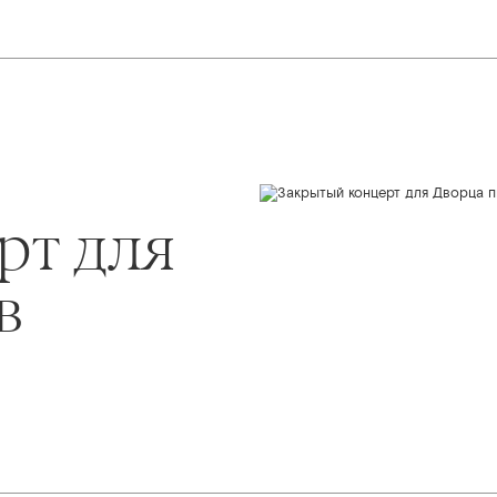
рт для
в