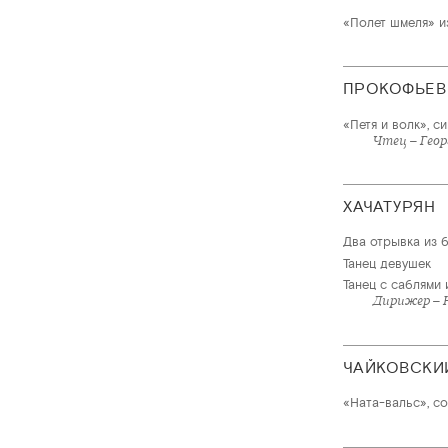
«Полет шмеля» и
ПРОКОФЬЕВ
«Петя и волк», с
Чтец – Геор
ХАЧАТУРЯН
Два отрывка из б
Танец девушек
Танец с саблями 
Дирижер – 
ЧАЙКОВСКИ
«Ната-вальс», со