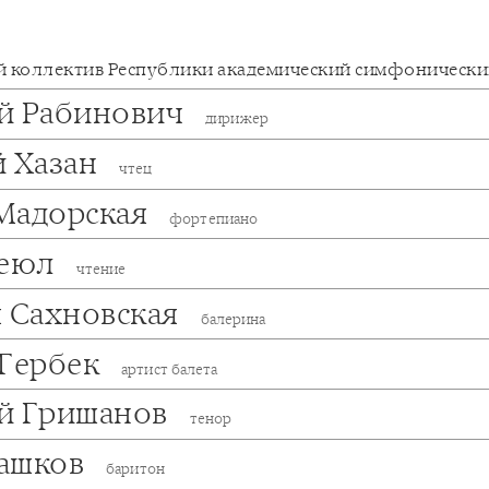
 коллектив Республики академический симфонически
й Рабинович
дирижер
й Хазан
чтец
Мадорская
фортепиано
Беюл
чтение
я Сахновская
балерина
 Гербек
артист балета
й Гришанов
тенор
ашков
баритон