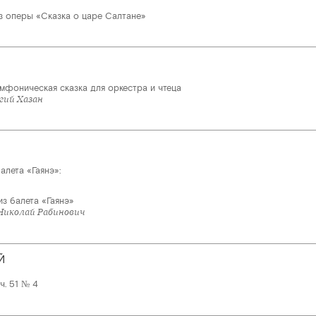
з оперы «Сказка о царе Салтане»
имфоническая сказка для оркестра и чтеца
гий Хазан
алета «Гаянэ»:
из балета «Гаянэ»
Николай Рабинович
Й
ч. 51 № 4