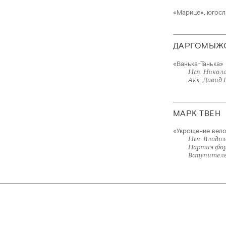
«Марице», югосл
ДАРГОМЫЖ
«Ванька-Танька»
Исп. Никол
Акк. Давид 
МАРК ТВЕН
«Укрощение вел
Исп. Влади
Партия фор
Вступитель