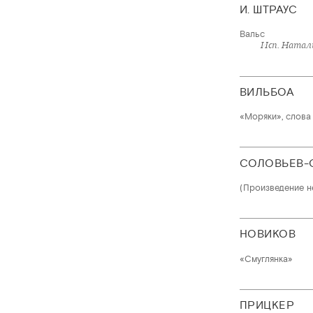
И. ШТРАУС
Вальс
Исп. Натали
ВИЛЬБОА
«Моряки», слова 
СОЛОВЬЕВ-С
(Произведение н
НОВИКОВ
«Смуглянка»
ПРИЦКЕР