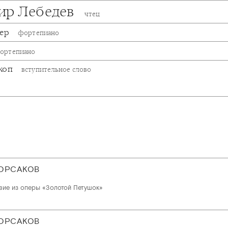
ир Лебедев
чтец
кер
фортепиано
ортепиано
коп
вступительное слово
ОРСАКОВ
ие из оперы «Золотой Петушок»
ОРСАКОВ