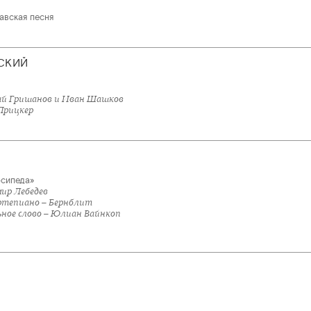
авская песня
СКИЙ
ай Гришанов и Иван Шашков
Прицкер
осипеда»
мир Лебедев
тепиано – Бернблит
ное слово – Юлиан Вайнкоп