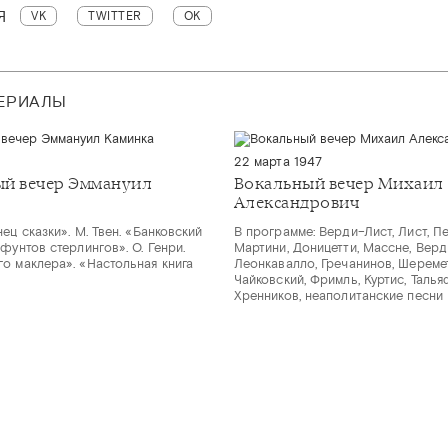
Я
VK
TWITTER
OK
ТЕРИАЛЫ
22 марта 1947
й вечер Эммануил
Вокальный вечер Михаил
Александрович
ец сказки». М. Твен. «Банковский
В программе: Верди–Лист, Лист, П
фунтов стерлингов». О. Генри.
Мартини, Доницетти, Массне, Верди
о маклера». «Настольная книга
Леонкавалло, Гречанинов, Шереме
Чайковский, Фримль, Куртис, Таль
Хренников, неаполитанские песни