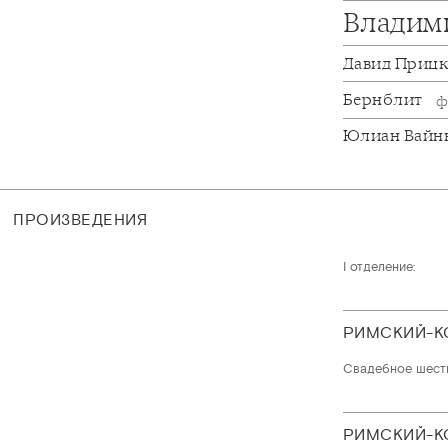
Владим
Давид Приц
Бернблит
ф
Юлиан Вайн
ПРОИЗВЕДЕНИЯ
I отделение:
РИМСКИЙ-К
Свадебное шеств
РИМСКИЙ-К