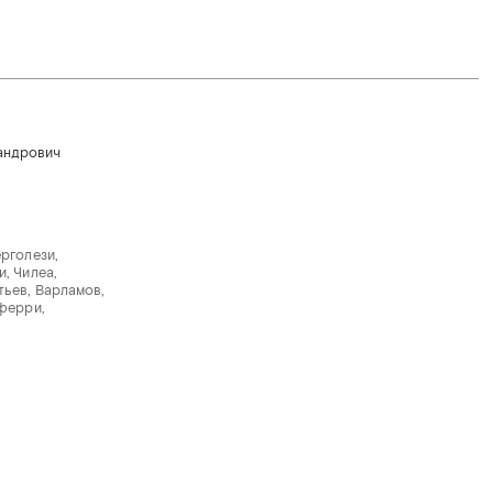
ерголези,
, Чилеа,
тьев, Варламов,
яферри,