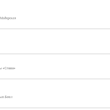
 Мадорская
ы «Слава»
га Беюл