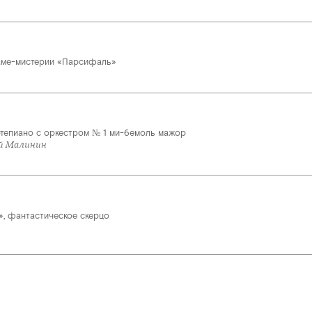
аме-мистерии «Парсифаль»
тепиано с оркестром № 1 ми-бемоль мажор
ий Малинин
», фантастическое скерцо