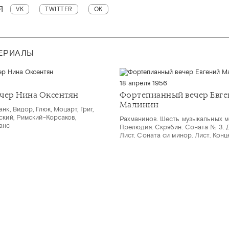
Я
VK
TWITTER
OK
ТЕРИАЛЫ
18 апреля 1956
чер Нина Оксентян
Фортепианный вечер Евг
Малинин
нк, Видор, Глюк, Моцарт, Григ,
ский, Римский-Корсаков,
Рахманинов. Шесть музыкальных м
анс
Прелюдия. Скрябин. Соната № 3. 
Лист. Соната си минор. Лист. Кон