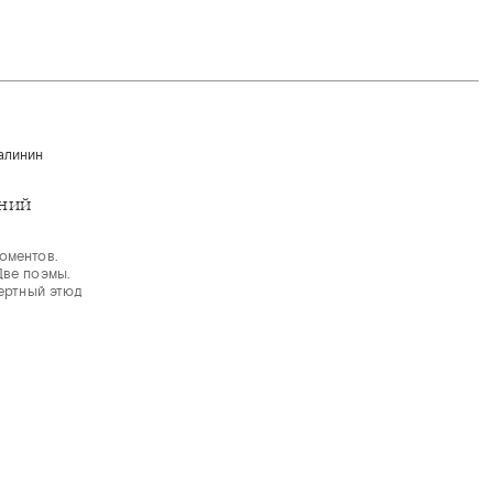
ений
оментов.
Две поэмы.
цертный этюд