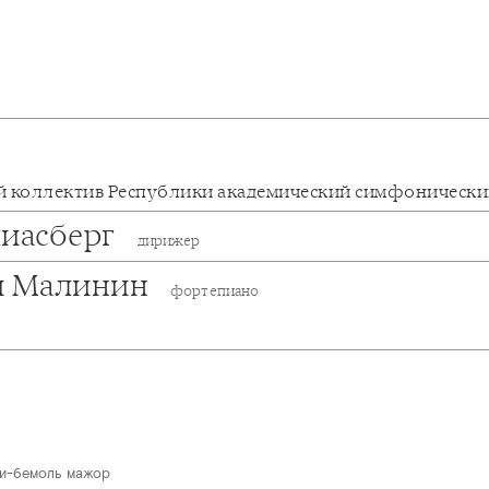
 коллектив Республики академический симфонически
лиасберг
дирижер
й Малинин
фортепиано
и-бемоль мажор