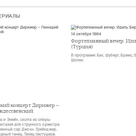
ТЕРИАЛЫ
14 октября 1964
Фортепианный вечер. Иди
(Турция)
В программе: Бах, Шуберт, Брамс, 
Шопен
кий концерт Дирижер –
ждественский
а и Эней», сюита из оперы.
антазия для струнного оркестра
енный сэр Джон». Грейнджер.
дный танец. Танец пастушков.