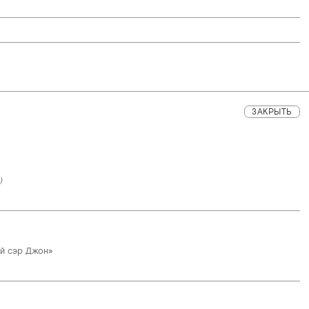
ЗАКРЫТЬ
)
ый сэр Джон»