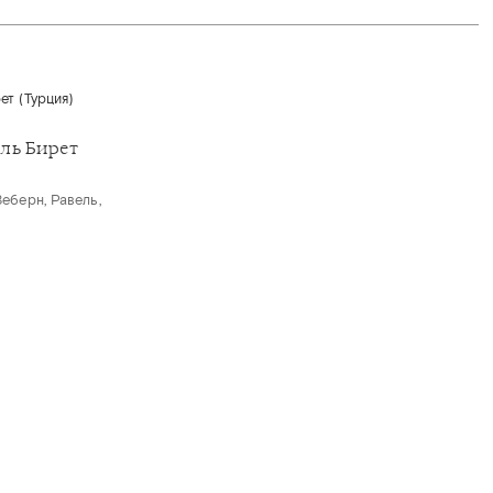
ль Бирет
Веберн, Равель,