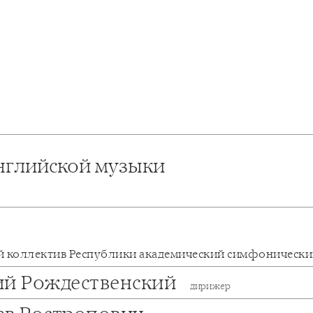
нглийской музыки
 коллектив Республики академический симфонически
ий Рождественский
дирижер