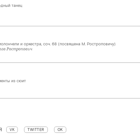
одный танец
олончели и оркестра, соч. 68 (посвящена М. Ростроповичу)
лав Ростропович
енты из сюит
Я
VK
TWITTER
OK