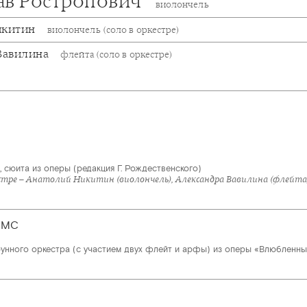
ав Ростропович
виолончель
икитин
виолончель (соло в оркестре)
Вавилина
флейта (соло в оркестре)
 сюита из оперы (редакция Г. Рождественского)
естре – Анатолий Никитин (виолончель), Александра Вавилина (флейта
ЯМС
рунного оркестра (с участием двух флейт и арфы) из оперы «Влюбленн