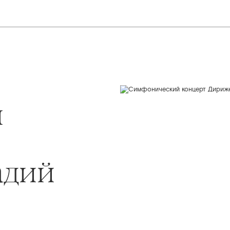
й
адий