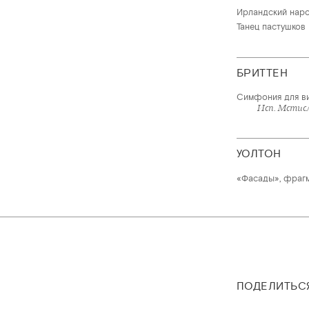
Ирландский нар
Танец пастушков
БРИТТЕН
Симфония для ви
Исп. Мстис
УОЛТОН
«Фасады», фрагм
ПОДЕЛИТЬС