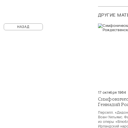
ДРУГИЕ МА
НАЗАД
17 октября 1964
Симфоничес
Геннадий Ро
Перселл. «Дидон
Воан-Уильямс. Ф
из оперы «Влюбл
Ирландский наро