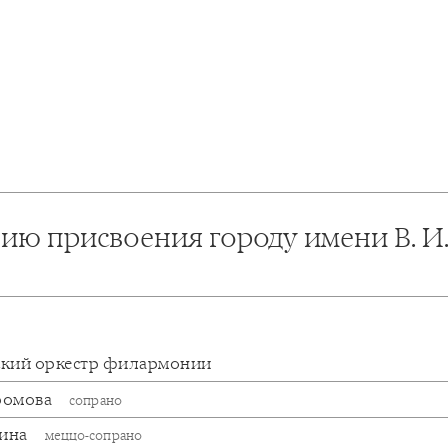
тию присвоения городу имени В. И
кий оркестр филармонии
ромова
сопрано
бина
меццо-сопрано