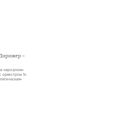
Дирижер –
це народном».
 с оркестром №
атетическая»