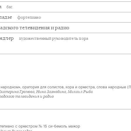
а
бас
ладзе
фортепиано
адского телевидения и радио
андлер
художественный руководитель хора
народном», оратория для солистов, хора и оркестра, слова народные (П
Екатерина Громова, Нина Зазнобина, Михаил Рыба
адского телевидения и радио
тепиано с оркестром № 15 си-бемоль мажор
Элисо Вирсаладзе