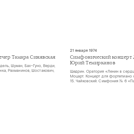
21 января 1974
ечер Тамара Синявская
Симфонический концерт 
Юрий Темирканов
дель, Шуман, Бах–Гуно, Верди,
инка, Рахманинов, Шостакович,
Щедрин. Оратория «Ленин в серд
Моцарт. Концерт для фортепиано
15. Чайковский. Симфония № 6 «П