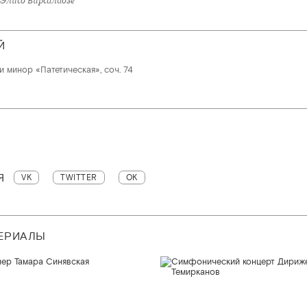
Й
 минор «Патетическая», соч. 74
Я
VK
TWITTER
OK
ТЕРИАЛЫ